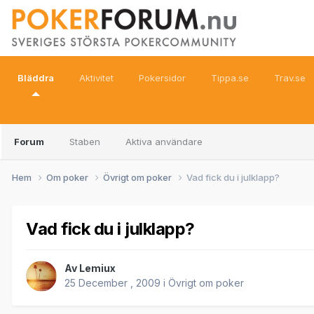
Bläddra
Aktivitet
Pokersidor
Tippa.se
Trav.se
Forum
Staben
Aktiva användare
Hem
Om poker
Övrigt om poker
Vad fick du i julklapp?
Vad fick du i julklapp?
Av
Lemiux
25 December , 2009
i
Övrigt om poker