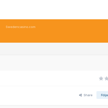
Swedencasino.com
Share
Följ