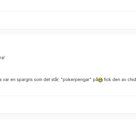
ra!
 var en spargris som det står; "pokerpengar" på
fick den av chid