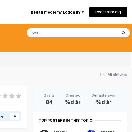
Registrera dig
Redan medlem? Logga in
All aktivitet
Svars
Created
Senaste svar
84
%d år
%d år
are
4
TOP POSTERS IN THIS TOPIC
spinky
okocha