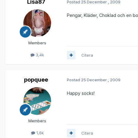
Lisa87
Postad
25 December , 2009
Pengar, Kläder, Choklad och en b
Members
3,4k
Citera
popquee
Postad
25 December , 2009
Happy socks!
Members
1,6k
Citera