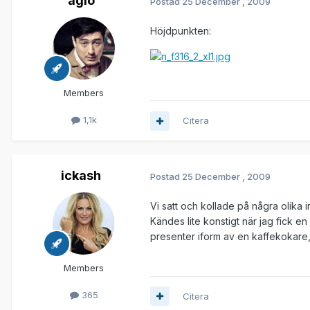
aglo
Postad
25 December , 2009
Höjdpunkten:
Members
1,1k
Citera
ickash
Postad
25 December , 2009
Vi satt och kollade på några olika i
Kändes lite konstigt när jag fick en
presenter iform av en kaffekokare
Members
365
Citera