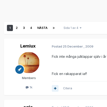
1
2
3
4
NÄSTA
Sida 1 av 4
Lemiux
Postad
25 December , 2009
Fick inte många julklappar själv i år
Fick en rakapparat iaf!
Members
1k
Citera