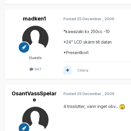
madken1
Postad
25 December , 2009
*kawazaki kx 250cc -10
*24" LCD skärm till datan
*Presentkort
Guests
947
Citera
OsantVassSpelar
Postad
25 December , 2009
e
4 trisslotter, vann inget obv...