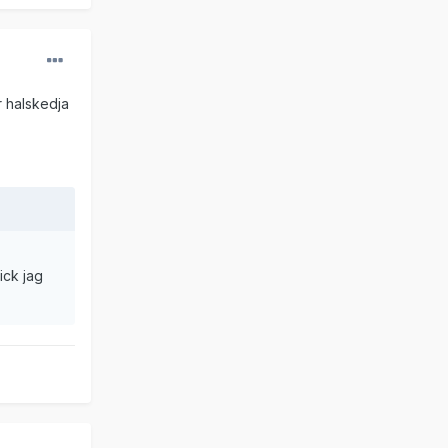
r halskedja
ick jag