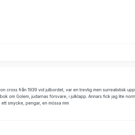
ron cross från 1939 vid julbordet, var en trevlig men surrealistisk up
 bok om Golem, judarnas försvare, i julklapp. Annars fick jag lite nor
, ett smycke, pengar, en mössa mm