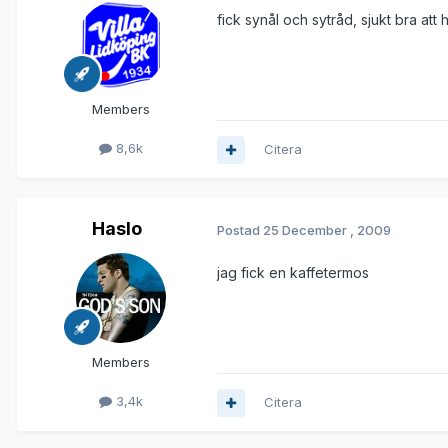
fick synål och sytråd, sjukt bra att 
Members
8,6k
Citera
Haslo
Postad
25 December , 2009
jag fick en kaffetermos
Members
3,4k
Citera