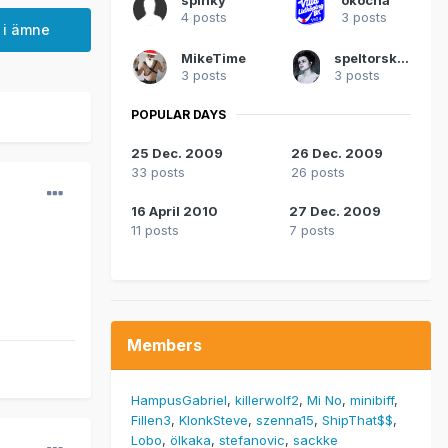
4 posts
3 posts
 i ämne
MikeTime
speltorsk_LOL
3 posts
3 posts
POPULAR DAYS
25 Dec. 2009
26 Dec. 2009
33 posts
26 posts
16 April 2010
27 Dec. 2009
11 posts
7 posts
Members
HampusGabriel
killerwolf2
Mi No
minibiff
Fillen3
KlonkSteve
szenna15
ShipThat$$
Lobo
ölkaka
stefanovic
sackke