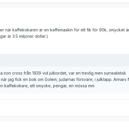
er när kaffekokaren är en kaffemaskin för ett fik för 90k, smycket ä
ar är 3.5 miljoner dollar:)
a iron cross från 1939 vid julbordet, var en trevlig men surrealistisk
 när jag fick en bok om Golem, judarnas försvare, i julklapp. Annars f
v en kaffekokare, ett smycke, pengar, en mössa mm