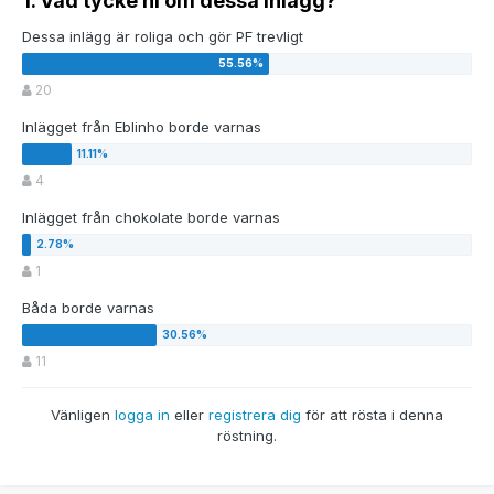
1. Vad tycke ni om dessa inlägg?
Dessa inlägg är roliga och gör PF trevligt
20
Inlägget från Eblinho borde varnas
4
Inlägget från chokolate borde varnas
1
Båda borde varnas
11
Vänligen
logga in
eller
registrera dig
för att rösta i denna
röstning.