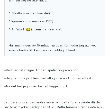
arm ser jag tre alternativ:
* Skratta (om man kan det).
* Ignorera (om man kan DET).
* Anfalla !!!
(....
om man kan det
)
Har man ingen av förmågorna ovan förmodar jag att livet
även utanför PF kan vara rätt jobbigt ibland.
*Vad var det roliga? Att han spelar högre än op?
*Jag har inga problem med att ignorera så gör jag oftast.
*Nä det har jag ingen lust att lägga tid på.
Jag bara undrar vad andra anser om detta förehavande då det
har blivit mycket vanligt här på PF. Detta fenomen fanns inte alls i