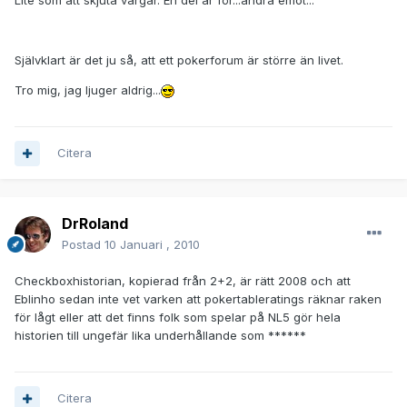
Lite som att skjuta vargar. En del är för...andra emot...
Självklart är det ju så, att ett pokerforum är större än livet.
Tro mig, jag ljuger aldrig...
Citera
DrRoland
Postad
10 Januari , 2010
Checkboxhistorian, kopierad från 2+2, är rätt 2008 och att
Eblinho sedan inte vet varken att pokertableratings räknar raken
för lågt eller att det finns folk som spelar på NL5 gör hela
historien till ungefär lika underhållande som ******
Citera