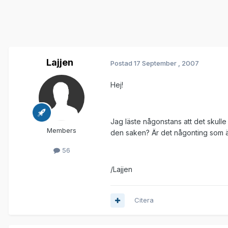
Lajjen
Postad
17 September , 2007
Hej!
Jag läste någonstans att det skull
Members
den saken? Är det någonting som 
56
/Lajjen
Citera