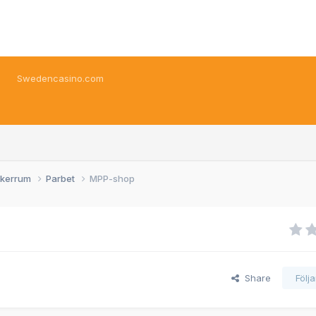
Swedencasino.com
okerrum
Parbet
MPP-shop
Share
Följ