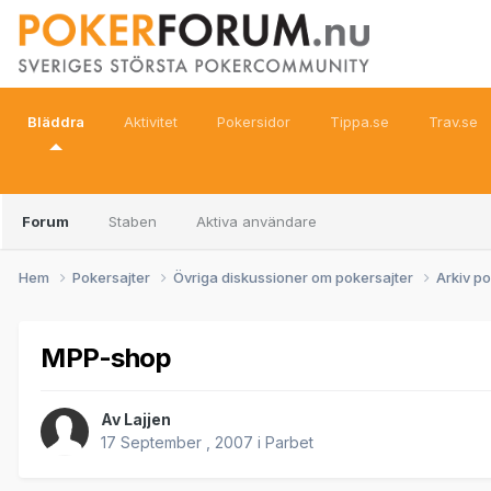
Bläddra
Aktivitet
Pokersidor
Tippa.se
Trav.se
Forum
Staben
Aktiva användare
Hem
Pokersajter
Övriga diskussioner om pokersajter
Arkiv p
MPP-shop
Av
Lajjen
17 September , 2007
i
Parbet