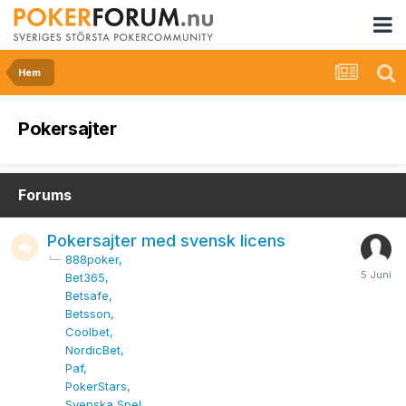
Hem
Pokersajter
Forums
Pokersajter med svensk licens
888poker
Bet365
Betsafe
Betsson
Coolbet
NordicBet
Paf
PokerStars
Svenska Spel