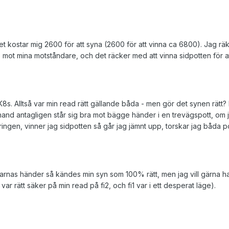
et kostar mig 2600 för att syna (2600 för att vinna ca 6800). Jag rä
o mot mina motståndare, och det räcker med att vinna sidpotten för a
2 K8s. Alltså var min read rätt gällande båda - men gör det synen rätt?
and antagligen står sig bra mot bägge händer i en trevägspott, om 
rneringen, vinner jag sidpotten så går jag jämnt upp, torskar jag båda p
darnas händer så kändes min syn som 100% rätt, men jag vill gärna ha 
var rätt säker på min read på fi2, och fi1 var i ett desperat läge).