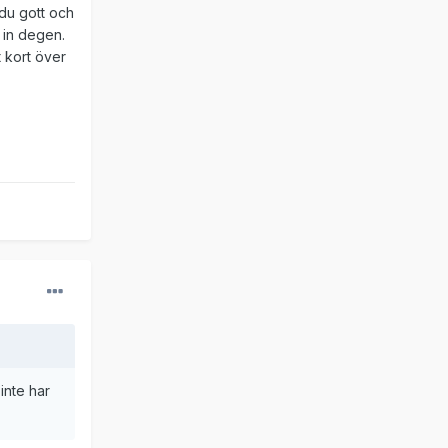
 du gott och
a in degen.
t kort över
inte har