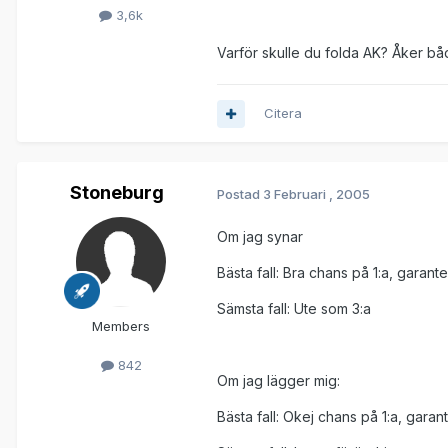
3,6k
Varför skulle du folda AK? Åker bå
Citera
Stoneburg
Postad
3 Februari , 2005
Om jag synar
Bästa fall: Bra chans på 1:a, garant
Sämsta fall: Ute som 3:a
Members
842
Om jag lägger mig:
Bästa fall: Okej chans på 1:a, garan