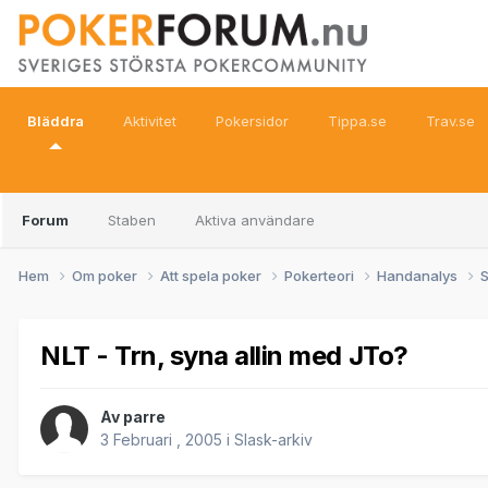
Bläddra
Aktivitet
Pokersidor
Tippa.se
Trav.se
Forum
Staben
Aktiva användare
Hem
Om poker
Att spela poker
Pokerteori
Handanalys
S
NLT - Trn, syna allin med JTo?
Av
parre
3 Februari , 2005
i
Slask-arkiv