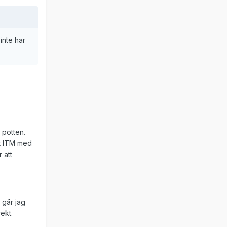
inte har
 potten.
rit ITM med
 att
 går jag
ekt.