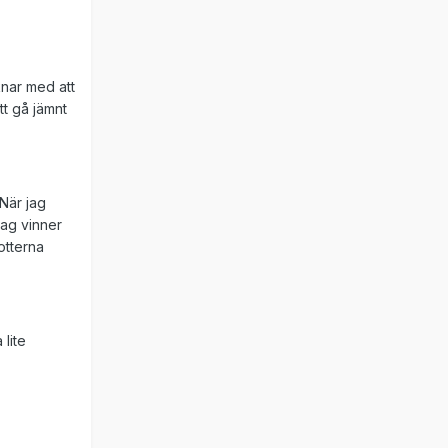
knar med att
tt gå jämnt
 När jag
jag vinner
otterna
lite