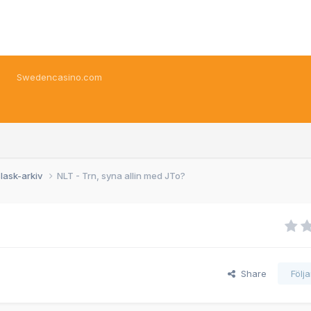
Swedencasino.com
lask-arkiv
NLT - Trn, syna allin med JTo?
Share
Följ