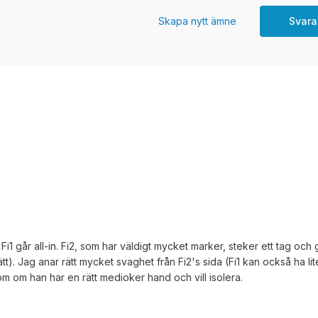
Skapa nytt ämne
Svara
Fi1 går all-in. Fi2, som har väldigt mycket marker, steker ett tag och
tt). Jag anar rätt mycket svaghet från Fi2's sida (Fi1 kan också ha l
om om han har en rätt medioker hand och vill isolera.