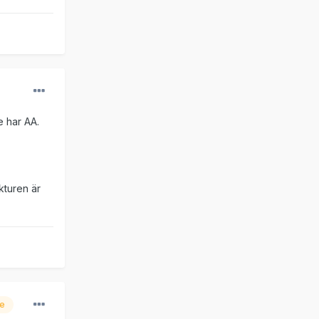
e har AA.
kturen är
re