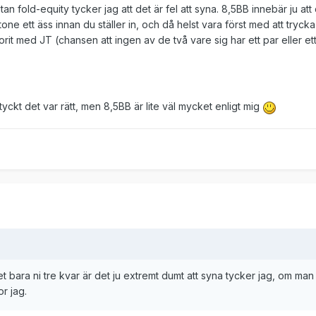
an fold-equity tycker jag att det är fel att syna. 8,5BB innebär ju att
tone ett äss innan du ställer in, och då helst vara först med att tryck
avorit med JT (chansen att ingen av de två vare sig har ett par eller et
ckt det var rätt, men 8,5BB är lite väl mycket enligt mig
bara ni tre kvar är det ju extremt dumt att syna tycker jag, om man 
or jag.