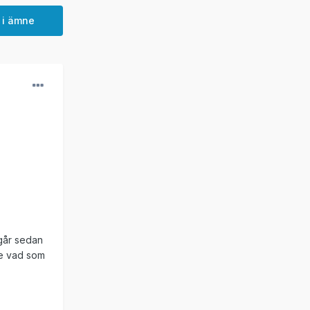
 i ämne
 går sedan
ite vad som