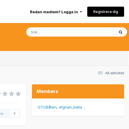
Registrera dig
Redan medlem? Logga in
All aktivitet
Members
GTOBåten
afghan_balla
are
0