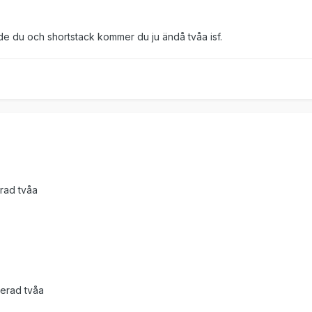
de du och shortstack kommer du ju ändå tvåa isf.
erad tvåa
terad tvåa