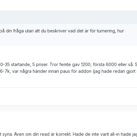
på din fråga utan att du beskriver vad det är för turnering, hur
-35 startande, 5 priser. Tror femte gav 1200, första 6000 eller så. 
en 6-7k, var några händer innan paus för addon (jag hade redan gjort
att syna. Även om din read är korrekt. Hade de inte varit all-in hade ja