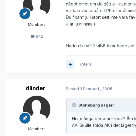
något emot om du gått all-in, men ut
väl kan vänta på ett PP eller åtmins
Du *kan* ju i stort sett inte vara f
J är ju minimal).
Members
842
Hade du haft 3-4BB kvar hade jag ty
Citera
dlinder
Postad
3 Februari , 2005
Stoneburg säger:
Hur många personer kvar? Är det 
AA. Skulle folda AK i det läget tr
Members