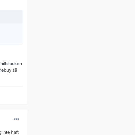
Snittstacken
 rebuy så
g inte haft