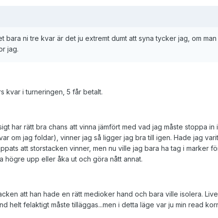
bara ni tre kvar är det ju extremt dumt att syna tycker jag, om man 
or jag.
 kvar i turneringen, 5 får betalt.
igt har rätt bra chans att vinna jämfört med vad jag måste stoppa in i
var om jag foldar), vinner jag så ligger jag bra till igen. Hade jag va
ppats att storstacken vinner, men nu ville jag bara ha tag i marker för
 högre upp eller åka ut och göra nått annat.
cken att han hade en rätt medioker hand och bara ville isolera. Live
 helt felaktigt måste tilläggas...men i detta läge var ju min read korr