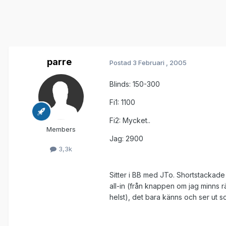
parre
Postad
3 Februari , 2005
Blinds: 150-300
Fi1: 1100
Fi2: Mycket..
Members
Jag: 2900
3,3k
Sitter i BB med JTo. Shortstackade 
all-in (från knappen om jag minns rä
helst), det bara känns och ser ut s