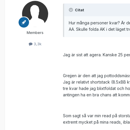
Citat
Hur många personer kvar? Är det 
AA. Skulle folda AK i det läget tr
Members
3,3k
Jag är sist att agera. Kanske 25 pers
Grejjen är den att jag pottoddsmäss
Jag är relativt shortstack (8.5xBB k
tre kvar hade jag blixtfoldat och ho
antingen ha en bra chans att komma
Som sagt så var min read på storsta
extremt mycket på mina reads, ibland