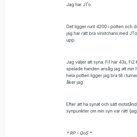
Jag har JTo.
Det ligger runt 4200 i potten och d
jag har rätt bra vinstchans med JT
upp.
Jag väljer att syna. Fi1 har 43s, Fi
spelade handen ansåg jag att min h
hela potten ligger jag bra till i tu
åker jag.
Efter att ha synat och sätt motstån
synpunkter om min syn var rätt (jag 
* RP - QoS *