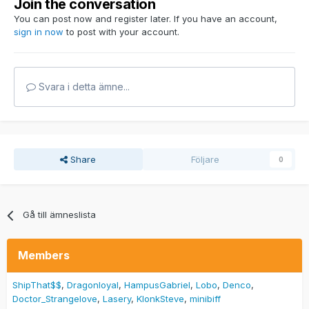
Join the conversation
You can post now and register later. If you have an account,
sign in now
to post with your account.
Svara i detta ämne...
Share
Följare
0
Gå till ämneslista
Members
ShipThat$$
Dragonloyal
HampusGabriel
Lobo
Denco
Doctor_Strangelove
Lasery
KlonkSteve
minibiff