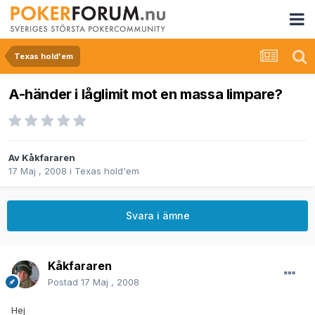
Texas hold'em
A-händer i låglimit mot en massa limpare?
Av
Kåkfararen
17 Maj , 2008
i
Texas hold'em
Svara i ämne
Kåkfararen
Postad
17 Maj , 2008
Hej