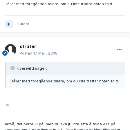
Håller med föregående talare, om du inte träffar nöten fold
Citera
strater
Postad
17 Maj , 2008
riverwild säger:
Håller med föregående talare, om du inte träffar nöten fold
lol...
alltså, det beror ju på, men du ska ju inte sitta å folda ATs på
knappen om 4 pers limpat in iaf... Den handen är klart tillräckligt