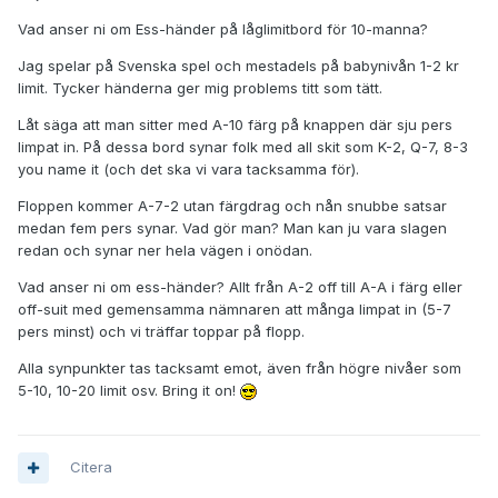
Vad anser ni om Ess-händer på låglimitbord för 10-manna?
Jag spelar på Svenska spel och mestadels på babynivån 1-2 kr
limit. Tycker händerna ger mig problems titt som tätt.
Låt säga att man sitter med A-10 färg på knappen där sju pers
limpat in. På dessa bord synar folk med all skit som K-2, Q-7, 8-3
you name it (och det ska vi vara tacksamma för).
Floppen kommer A-7-2 utan färgdrag och nån snubbe satsar
medan fem pers synar. Vad gör man? Man kan ju vara slagen
redan och synar ner hela vägen i onödan.
Vad anser ni om ess-händer? Allt från A-2 off till A-A i färg eller
off-suit med gemensamma nämnaren att många limpat in (5-7
pers minst) och vi träffar toppar på flopp.
Alla synpunkter tas tacksamt emot, även från högre nivåer som
5-10, 10-20 limit osv. Bring it on!
Citera