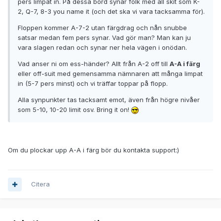
pers limpat in. På dessa bord synar folk med all skit som K-
2, Q-7, 8-3 you name it (och det ska vi vara tacksamma för).
Floppen kommer A-7-2 utan färgdrag och nån snubbe
satsar medan fem pers synar. Vad gör man? Man kan ju
vara slagen redan och synar ner hela vägen i onödan.
Vad anser ni om ess-händer? Allt från A-2 off till
A-A i färg
eller off-suit med gemensamma nämnaren att många limpat
in (5-7 pers minst) och vi träffar toppar på flopp.
Alla synpunkter tas tacksamt emot, även från högre nivåer
som 5-10, 10-20 limit osv. Bring it on!
Om du plockar upp A-A i färg bör du kontakta support:)
Citera