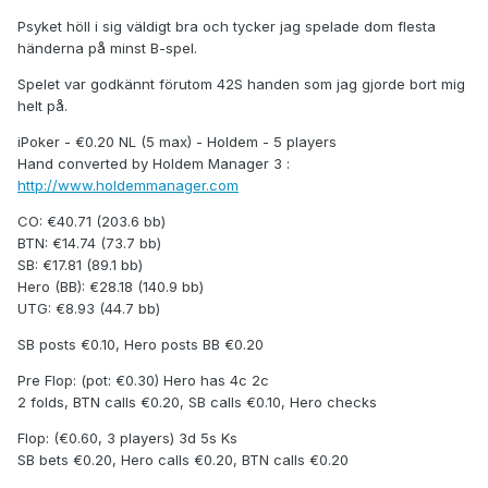
Psyket höll i sig väldigt bra och tycker jag spelade dom flesta
händerna på minst B-spel.
Spelet var godkännt förutom 42S handen som jag gjorde bort mig
helt på.
iPoker - €0.20 NL (5 max) - Holdem - 5 players
Hand converted by Holdem Manager 3 :
http://www.holdemmanager.com
CO: €40.71 (203.6 bb)
BTN: €14.74 (73.7 bb)
SB: €17.81 (89.1 bb)
Hero (BB): €28.18 (140.9 bb)
UTG: €8.93 (44.7 bb)
SB posts €0.10, Hero posts BB €0.20
Pre Flop: (pot: €0.30) Hero has 4c 2c
2 folds, BTN calls €0.20, SB calls €0.10, Hero checks
Flop: (€0.60, 3 players) 3d 5s Ks
SB bets €0.20, Hero calls €0.20, BTN calls €0.20