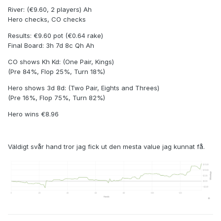
River: (€9.60, 2 players) Ah
Hero checks, CO checks
Results: €9.60 pot (€0.64 rake)
Final Board: 3h 7d 8c Qh Ah
CO shows Kh Kd: (One Pair, Kings)
(Pre 84%, Flop 25%, Turn 18%)
Hero shows 3d 8d: (Two Pair, Eights and Threes)
(Pre 16%, Flop 75%, Turn 82%)
Hero wins €8.96
Väldigt svår hand tror jag fick ut den mesta value jag kunnat få.