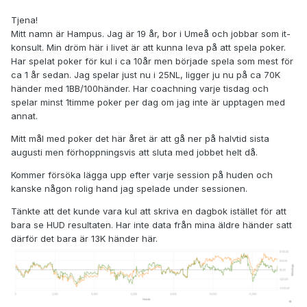
Tjena!
Mitt namn är Hampus. Jag är 19 år, bor i Umeå och jobbar som it-
konsult. Min dröm här i livet är att kunna leva på att spela poker.
Har spelat poker för kul i ca 10år men började spela som mest för
ca 1 år sedan. Jag spelar just nu i 25NL, ligger ju nu på ca 70K
händer med 1BB/100händer. Har coachning varje tisdag och
spelar minst 1timme poker per dag om jag inte är upptagen med
annat.
Mitt mål med poker det här året är att gå ner på halvtid sista
augusti men förhoppningsvis att sluta med jobbet helt då.
Kommer försöka lägga upp efter varje session på huden och
kanske någon rolig hand jag spelade under sessionen.
Tänkte att det kunde vara kul att skriva en dagbok istället för att
bara se HUD resultaten. Har inte data från mina äldre händer satt
därför det bara är 13K händer här.