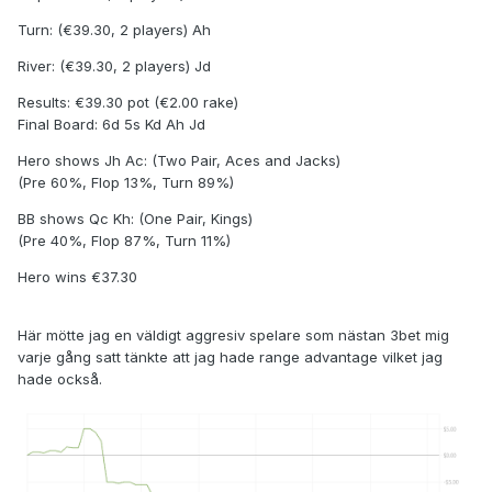
Turn: (€39.30, 2 players) Ah
River: (€39.30, 2 players) Jd
Results: €39.30 pot (€2.00 rake)
Final Board: 6d 5s Kd Ah Jd
Hero shows Jh Ac: (Two Pair, Aces and Jacks)
(Pre 60%, Flop 13%, Turn 89%)
BB shows Qc Kh: (One Pair, Kings)
(Pre 40%, Flop 87%, Turn 11%)
Hero wins €37.30
Här mötte jag en väldigt aggresiv spelare som nästan 3bet mig
varje gång satt tänkte att jag hade range advantage vilket jag
hade också.