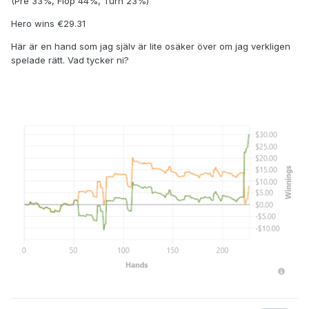
(Pre 33%, Flop 44%, Turn 23%)
Hero wins €29.31
Här är en hand som jag själv är lite osäker över om jag verkligen
spelade rätt. Vad tycker ni?