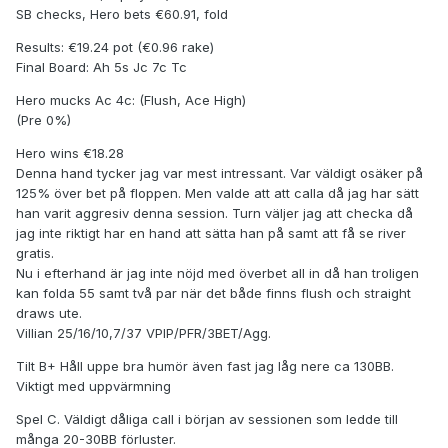
SB checks, Hero bets €60.91, fold
Results: €19.24 pot (€0.96 rake)
Final Board: Ah 5s Jc 7c Tc
Hero mucks Ac 4c: (Flush, Ace High)
(Pre 0%)
Hero wins €18.28
Denna hand tycker jag var mest intressant. Var väldigt osäker på
125% över bet på floppen. Men valde att att calla då jag har sätt
han varit aggresiv denna session. Turn väljer jag att checka då
jag inte riktigt har en hand att sätta han på samt att få se river
gratis.
Nu i efterhand är jag inte nöjd med överbet all in då han troligen
kan folda 55 samt två par när det både finns flush och straight
draws ute.
Villian 25/16/10,7/37 VPIP/PFR/3BET/Agg.
Tilt B+ Håll uppe bra humör även fast jag låg nere ca 130BB.
Viktigt med uppvärmning
Spel C. Väldigt dåliga call i början av sessionen som ledde till
många 20-30BB förluster.