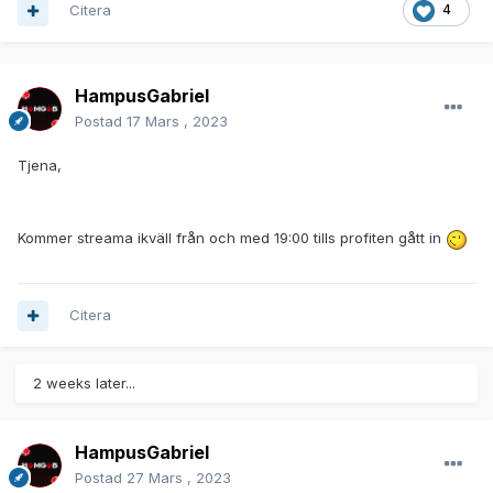
Citera
4
HampusGabriel
Postad
17 Mars , 2023
Tjena,
Kommer streama ikväll från och med 19:00 tills profiten gått in
Citera
2 weeks later...
HampusGabriel
Postad
27 Mars , 2023