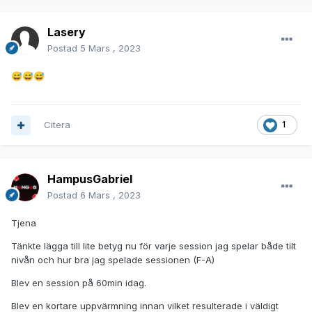
Lasery
Postad
5 Mars , 2023
😅
😅
😅
Citera
1
HampusGabriel
Postad
6 Mars , 2023
Tjena
Tänkte lägga till lite betyg nu för varje session jag spelar både tilt
nivån och hur bra jag spelade sessionen (F-A)
Blev en session på 60min idag.
Blev en kortare uppvärmning innan vilket resulterade i väldigt