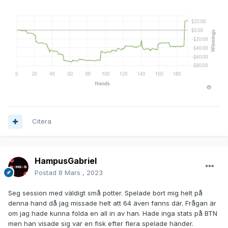
Citera
HampusGabriel
Postad
8 Mars , 2023
Seg session med väldigt små potter. Spelade bort mig helt på
denna hand då jag missade helt att 64 även fanns där. Frågan är
om jag hade kunna folda en all in av han. Hade inga stats på BTN
men han visade sig var en fisk efter flera spelade händer.