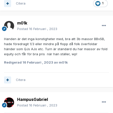
Citera
1
m01k
Postad
16 Februari , 2023
Handen är det inga konstigheter med, bra att 3b massor BBvSB,
hade föredragit 1/3 eller mindre på flopp då folk överfoldar
händer som QJs AJo etc. Turn är standard du har massor av fold
equity och får för bra pris när han ställer, wp!
Redigerad
16 Februari , 2023
av m01k
Citera
HampusGabriel
Postad
16 Februari , 2023