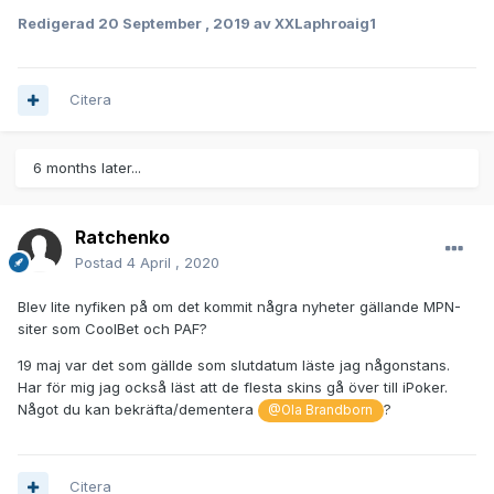
Redigerad
20 September , 2019
av XXLaphroaig1
Citera
6 months later...
Ratchenko
Postad
4 April , 2020
Blev lite nyfiken på om det kommit några nyheter gällande MPN-
siter som CoolBet och PAF?
19 maj var det som gällde som slutdatum läste jag någonstans.
Har för mig jag också läst att de flesta skins gå över till iPoker.
Något du kan bekräfta/dementera
?
@Ola Brandborn
Citera