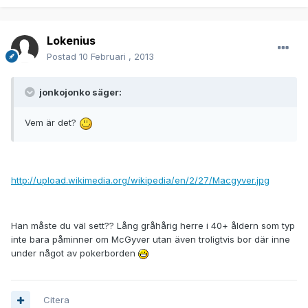
Lokenius
Postad
10 Februari , 2013
jonkojonko säger:
Vem är det?
http://upload.wikimedia.org/wikipedia/en/2/27/Macgyver.jpg
Han måste du väl sett?? Lång gråhårig herre i 40+ åldern som typ
inte bara påminner om McGyver utan även troligtvis bor där inne
under något av pokerborden
Citera