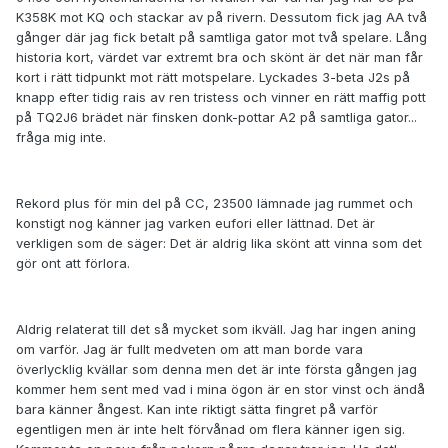
K358K mot KQ och stackar av på rivern. Dessutom fick jag AA två
gånger där jag fick betalt på samtliga gator mot två spelare. Lång
historia kort, värdet var extremt bra och skönt är det när man får
kort i rätt tidpunkt mot rätt motspelare. Lyckades 3-beta J2s på
knapp efter tidig rais av ren tristess och vinner en rätt maffig pott
på TQ2J6 brädet när finsken donk-pottar A2 på samtliga gator...
fråga mig inte.
Rekord plus för min del på CC,
23500
lämnade jag rummet och
konstigt nog känner jag varken eufori eller lättnad. Det är
verkligen som de säger: Det är aldrig lika skönt att vinna som det
gör ont att förlora.
Aldrig relaterat till det så mycket som ikväll. Jag har ingen aning
om varför. Jag är fullt medveten om att man borde vara
överlycklig kvällar som denna men det är inte första gången jag
kommer hem sent med vad i mina ögon är en stor vinst och ändå
bara känner ångest. Kan inte riktigt sätta fingret på varför
egentligen men är inte helt förvånad om flera känner igen sig.