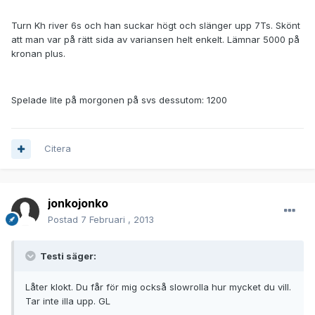
Turn Kh river 6s och han suckar högt och slänger upp 7Ts. Skönt
att man var på rätt sida av variansen helt enkelt. Lämnar
5000
på
kronan plus.
Spelade lite på morgonen på svs dessutom:
1200
Citera
jonkojonko
Postad
7 Februari , 2013
Testi säger:
Låter klokt. Du får för mig också slowrolla hur mycket du vill.
Tar inte illa upp. GL