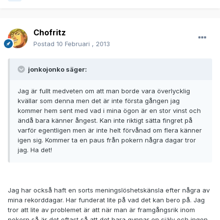
Chofritz
Postad
10 Februari , 2013
jonkojonko säger:
Jag är fullt medveten om att man borde vara överlycklig
kvällar som denna men det är inte första gången jag
kommer hem sent med vad i mina ögon är en stor vinst och
ändå bara känner ångest. Kan inte riktigt sätta fingret på
varför egentligen men är inte helt förvånad om flera känner
igen sig. Kommer ta en paus från pokern några dagar tror
jag. Ha det!
Jag har också haft en sorts meningslöshetskänsla efter några av
mina rekorddagar. Har funderat lite på vad det kan bero på. Jag
tror att lite av problemet är att när man är framgångsrik inom
pokern så är det oftast så att det bara gynnar en själv och ingen