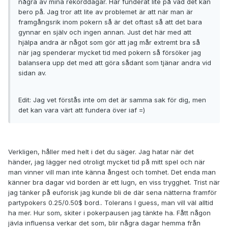
några av mina rekorddagar. Har funderat lite på vad det kan
bero på. Jag tror att lite av problemet är att när man är
framgångsrik inom pokern så är det oftast så att det bara
gynnar en själv och ingen annan. Just det här med att
hjälpa andra är något som gör att jag mår extremt bra så
när jag spenderar mycket tid med pokern så försöker jag
balansera upp det med att göra sådant som tjänar andra vid
sidan av.
Edit: Jag vet förstås inte om det är samma sak för dig, men
det kan vara värt att fundera över iaf =)
Verkligen, håller med helt i det du säger. Jag hatar när det
händer, jag lägger ned otroligt mycket tid på mitt spel och när
man vinner vill man inte känna ångest och tomhet. Det enda man
känner bra dagar vid borden är ett lugn, en viss trygghet. Trist när
jag tänker på euforisk jag kunde bli de där sena nätterna framför
partypokers 0.25/0.50$ bord.. Tolerans I guess, man vill väl alltid
ha mer. Hur som, skiter i pokerpausen jag tänkte ha. Fått någon
jävla influensa verkar det som, blir några dagar hemma från