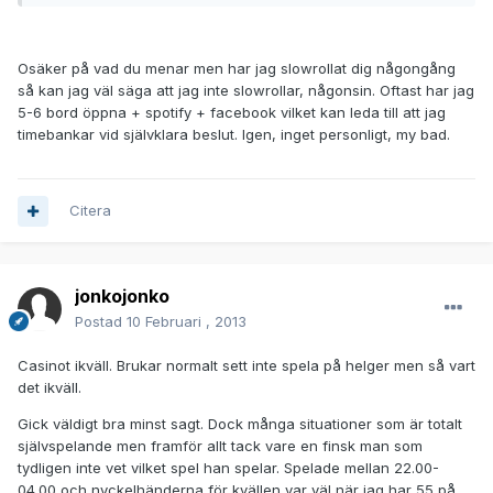
Osäker på vad du menar men har jag slowrollat dig någongång
så kan jag väl säga att jag inte slowrollar, någonsin. Oftast har jag
5-6 bord öppna + spotify + facebook vilket kan leda till att jag
timebankar vid självklara beslut. Igen, inget personligt, my bad.
Citera
jonkojonko
Postad
10 Februari , 2013
Casinot ikväll. Brukar normalt sett inte spela på helger men så vart
det ikväll.
Gick väldigt bra minst sagt. Dock många situationer som är totalt
självspelande men framför allt tack vare en finsk man som
tydligen inte vet vilket spel han spelar. Spelade mellan 22.00-
04.00 och nyckelhänderna för kvällen var väl när jag har 55 på