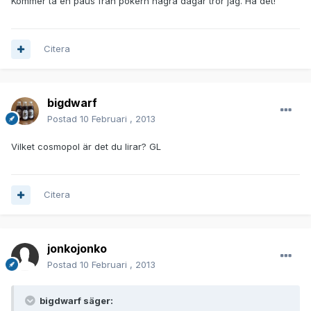
Kommer ta en paus från pokern några dagar tror jag. Ha det!
Citera
bigdwarf
Postad
10 Februari , 2013
Vilket cosmopol är det du lirar? GL
Citera
jonkojonko
Postad
10 Februari , 2013
bigdwarf säger: