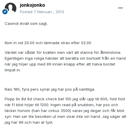
jonkojonko
Postad
7 Februari , 2013
Casinot ikväll som sagt.
Kom in vid 20.00 och lämnade strax efter 02.00
Värdet var sådär för kvällen men värt att stanna för åtminstone.
Egentligen inga roliga händer att berätta om bortsett från en hand
när jag höjer upp med 99 innan knapp efter att halva bordet
limpat in.
Rais 180, fyra pers synar jag har pos på samtliga.
Flopp 9s 8d 6d check check bet 100 jag slår upp till 600, fold fold
när FI blixt höjer till 1200. Ingen read på snubben, har pos och
täcker honom (han har cirkus 3500) varav jag degar och får blixt
syn. Han ser lite besviken ut men visar inte sin hand. Jag säger att
jag har 99 och han är tyst.