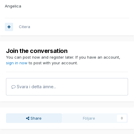
Angelica
Citera
Join the conversation
You can post now and register later. If you have an account,
sign in now
to post with your account.
Svara i detta ämne...
Share
Följare
0