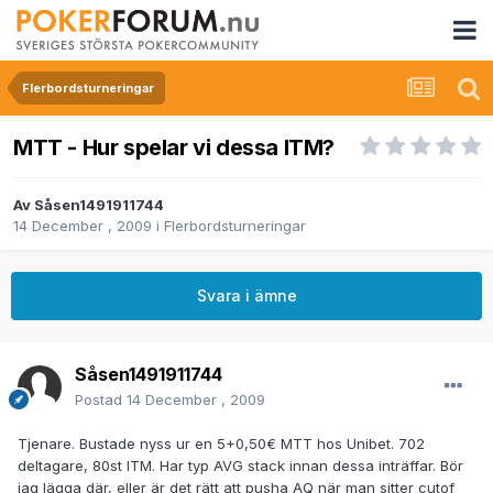
Flerbordsturneringar
MTT - Hur spelar vi dessa ITM?
Av
Såsen1491911744
14 December , 2009
i
Flerbordsturneringar
Svara i ämne
Såsen1491911744
Postad
14 December , 2009
Tjenare. Bustade nyss ur en 5+0,50€ MTT hos Unibet. 702
deltagare, 80st ITM. Har typ AVG stack innan dessa inträffar. Bör
jag lägga där, eller är det rätt att pusha AQ när man sitter cutof