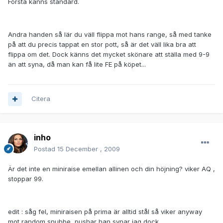
Första känns standard.
Andra handen så lär du väll flippa mot hans range, så med tanke
på att du precis tappat en stor pott, så är det väll lika bra att
flippa om det. Dock känns det mycket skönare att ställa med 9-9
än att syna, då man kan få lite FE på köpet...
Citera
inho
Postad
15 December , 2009
Är det inte en miniraise emellan allinen och din höjning? viker AQ ,
stoppar 99.
edit : såg fel, miniraisen på prima är alltid stål så viker anyway
mot random snubbe, pushar han synar jag dock..