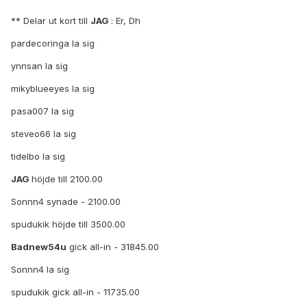
** Delar ut kort till
JAG
: Er, Dh
pardecoringa la sig
ynnsan la sig
mikyblueeyes la sig
pasa007 la sig
steveo66 la sig
tidelbo la sig
JAG
höjde till 2100.00
Sonnn4 synade - 2100.00
spudukik höjde till 3500.00
Badnew54u
gick all-in - 31845.00
Sonnn4 la sig
spudukik gick all-in - 11735.00