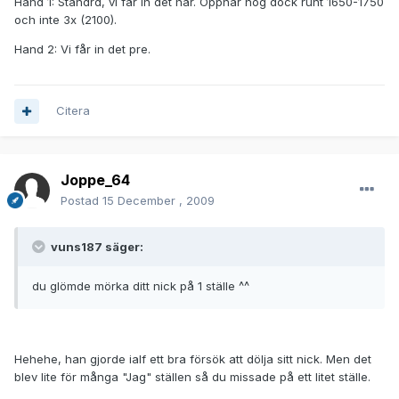
Hand 1: Standrd, vi får in det här. Öppnar nog dock runt 1650-1750
och inte 3x (2100).
Hand 2: Vi får in det pre.
Citera
Joppe_64
Postad
15 December , 2009
vuns187 säger:
du glömde mörka ditt nick på 1 ställe ^^
Hehehe, han gjorde ialf ett bra försök att dölja sitt nick. Men det
blev lite för många "Jag" ställen så du missade på ett litet ställe.