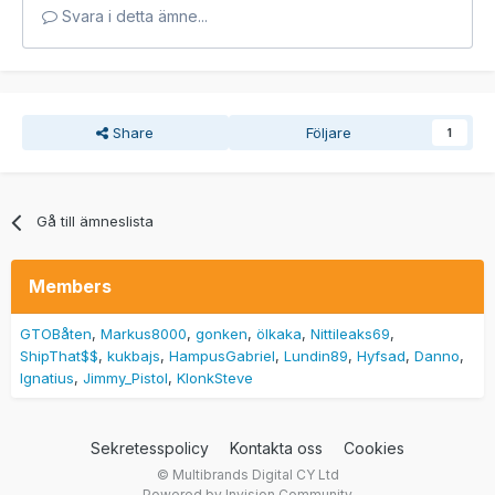
Svara i detta ämne...
Share
Följare
1
Gå till ämneslista
Members
GTOBåten
Markus8000
gonken
ölkaka
Nittileaks69
ShipThat$$
kukbajs
HampusGabriel
Lundin89
Hyfsad
Danno
Ignatius
Jimmy_Pistol
KlonkSteve
Sekretesspolicy
Kontakta oss
Cookies
© Multibrands Digital CY Ltd
Powered by Invision Community