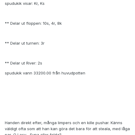
spudukik visar: Kr, Ks
** Delar ut floppen: 10s, 4r, 8k
** Delar ut turnen: 3r
** Delar ut River: 2s
spudukik vann 33200.00 från huvudpotten
Handen direkt efter, många limpers och en kille pushar. Känns
väldigt ofta som att han kan göra det bara för att steala, med låga
par, QJ osv... Syna eller folda?