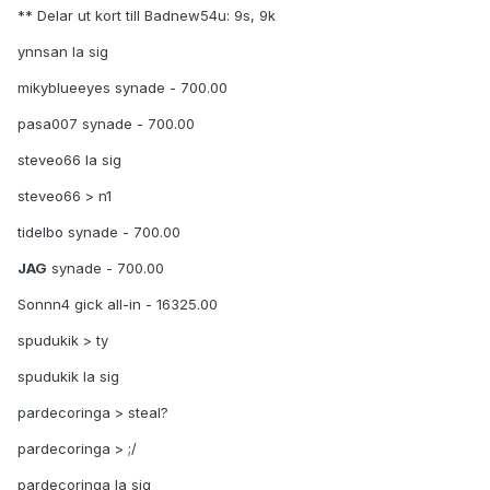
** Delar ut kort till Badnew54u: 9s, 9k
ynnsan la sig
mikyblueeyes synade - 700.00
pasa007 synade - 700.00
steveo66 la sig
steveo66 > n1
tidelbo synade - 700.00
JAG
synade - 700.00
Sonnn4 gick all-in - 16325.00
spudukik > ty
spudukik la sig
pardecoringa > steal?
pardecoringa > ;/
pardecoringa la sig