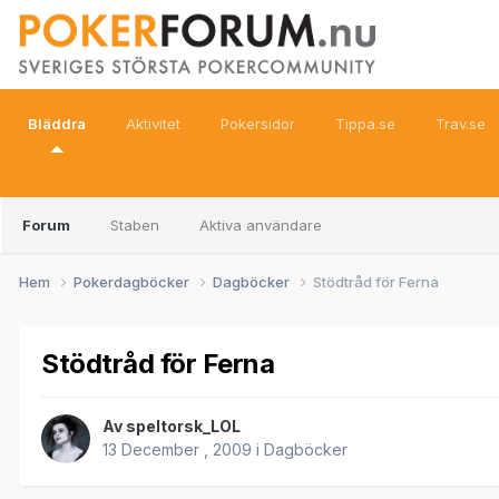
Bläddra
Aktivitet
Pokersidor
Tippa.se
Trav.se
Forum
Staben
Aktiva användare
Hem
Pokerdagböcker
Dagböcker
Stödtråd för Ferna
Stödtråd för Ferna
Av
speltorsk_LOL
13 December , 2009
i
Dagböcker