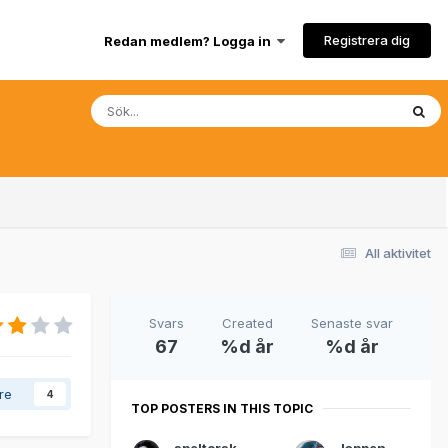
Registrera dig
Redan medlem? Logga in
All aktivitet
Svars
Created
Senaste svar
67
%d år
%d år
are
4
TOP POSTERS IN THIS TOPIC
speltorsk_LOL
lappen