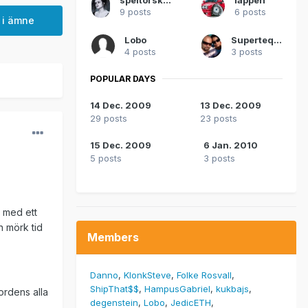
9 posts
6 posts
 i ämne
Lobo
Supertequila
4 posts
3 posts
POPULAR DAYS
14 Dec. 2009
13 Dec. 2009
29 posts
23 posts
15 Dec. 2009
6 Jan. 2010
5 posts
3 posts
, med ett
en mörk tid
Members
Danno
KlonkSteve
Folke Rosvall
ShipThat$$
HampusGabriel
kukbajs
ordens alla
degenstein
Lobo
JedicETH