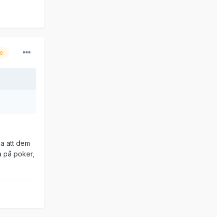
re
ma att dem
ra på poker,