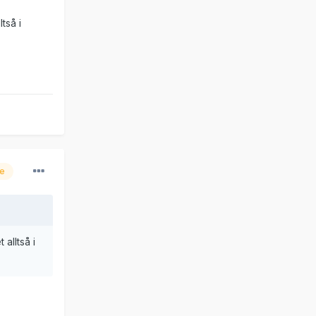
tså i
re
alltså i