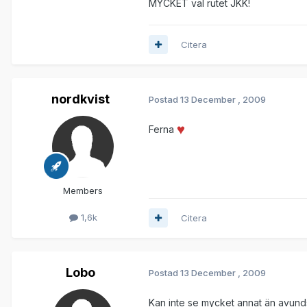
MYCKET väl rutet JKK!
Citera
nordkvist
Postad
13 December , 2009
Ferna
Members
1,6k
Citera
Lobo
Postad
13 December , 2009
Kan inte se mycket annat än avundsju