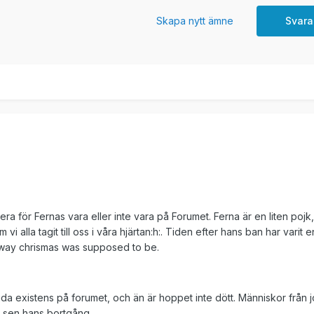
Skapa nytt ämne
Svara
era för Fernas vara eller inte vara på Forumet. Ferna är en liten pojk
 vi alla tagit till oss i våra hjärtan:h:. Tiden efter hans ban har varit 
e way chrismas was supposed to be.
da existens på forumet, och än är hoppet inte dött. Människor från j
r sen hans bortgång.