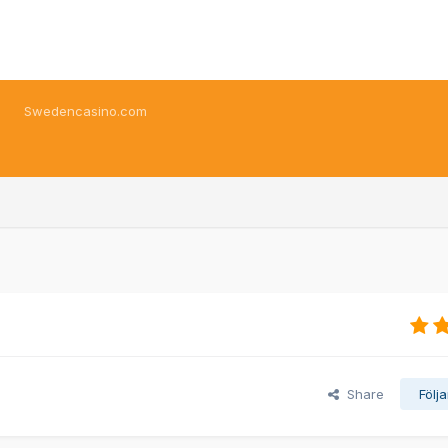
Swedencasino.com
Share
Följ