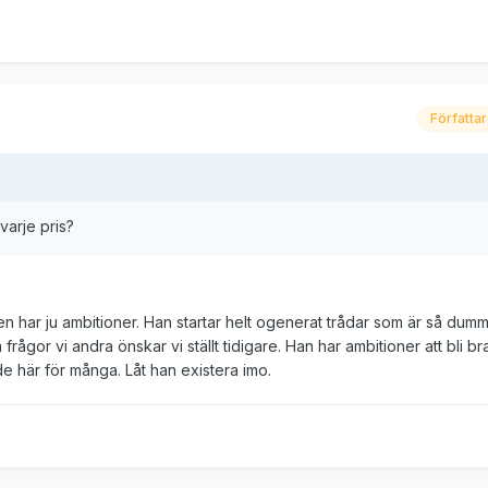
Författa
varje pris?
len har ju ambitioner. Han startar helt ogenerat trådar som är så dum
m frågor vi andra önskar vi ställt tidigare. Han har ambitioner att bli b
de här för många. Låt han existera imo.