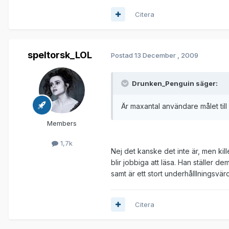
Citera
speltorsk_LOL
Postad
13 December , 2009
Drunken_Penguin säger:
Är maxantal användare målet till 
Members
1,7k
Nej det kanske det inte är, men kil
blir jobbiga att läsa. Han ställer de
samt är ett stort underhålllningsvär
Citera