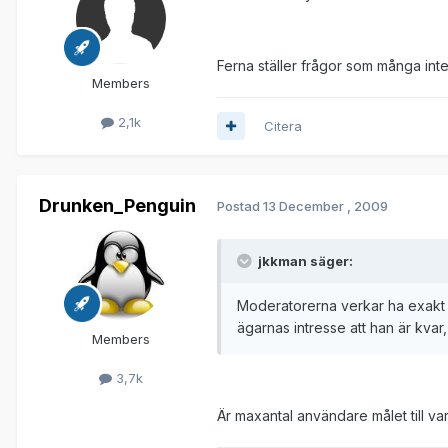
Ferna ställer frågor som många inte s
Members
2,1k
Citera
Drunken_Penguin
Postad
13 December , 2009
jkkman säger:
Moderatorerna verkar ha exakt 0 
ägarnas intresse att han är kvar
Members
3,7k
Är maxantal användare målet till var