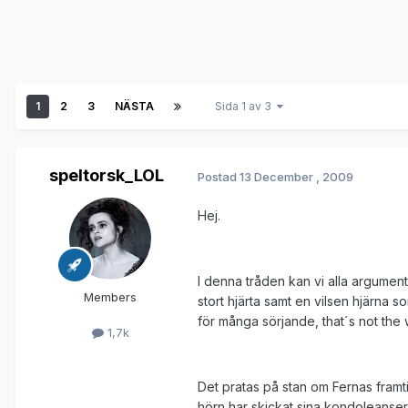
1
2
3
NÄSTA
Sida 1 av 3
speltorsk_LOL
Postad
13 December , 2009
Hej.
I denna tråden kan vi alla argument
Members
stort hjärta samt en vilsen hjärna som
för många sörjande, that´s not th
1,7k
Det pratas på stan om Fernas framti
hörn har skickat sina kondoleanse