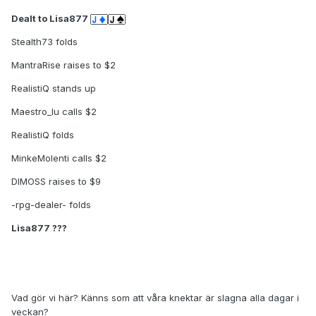
Dealt to Lisa877
Stealth73 folds
MantraRise raises to $2
RealistiQ stands up
Maestro_lu calls $2
RealistiQ folds
MinkeMolenti calls $2
DIMOSS raises to $9
-rpg-dealer- folds
Lisa877 ???
Vad gör vi här? Känns som att våra knektar är slagna alla dagar i
veckan?