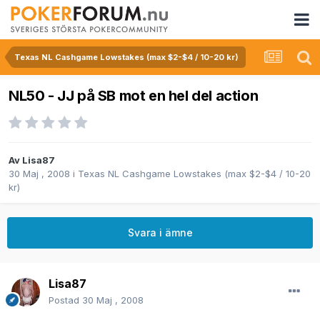
Texas NL Cashgame Lowstakes (max $2-$4 / 10-20 kr)
NL50 - JJ på SB mot en hel del action
Av
Lisa87
30 Maj , 2008
i
Texas NL Cashgame Lowstakes (max $2-$4 / 10-20
kr)
Svara i ämne
Lisa87
Postad
30 Maj , 2008