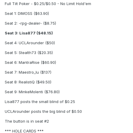
Full Tilt Poker - $0.25/$0.50 - No Limit Hold'em
Seat 1: DIMOSS ($63.90)
Seat 2: -rpg-dealer- ($8.75)
Seat 3: Lisa877 ($48.15)
Seat 4: UCLArounder ($50)
Seat 5: Stealth73 ($20.35)
Seat 6: MantraRise ($60.90)
Seat 7: Maestro_lu ($137)
Seat 8: RealistiQ ($49.50)
Seat 9: MinkeMolenti ($76.80)
Lisa877 posts the small blind of $0.25
UCLArounder posts the big blind of $0.50
The button is in seat #2
*** HOLE CARDS ***