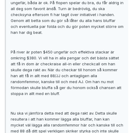
ungefär, båda är ok. På flopen spelar du bra, du får aldrig in
all deg som favorit ändå. Turn är bedrövlig, du ska
checksyna eftersom fi har tagit över initiativet i handen.
Genom att betta som du gör så låter du alla hans bluffar
och eventuella par folda och du gör poten mycket större om
han har dig beat.
På river är poten $450 ungefär och effektiva stackar är
omkring $380. Vi vill ha in alla pengar och det bästa sättet
att få in dom är checkraise all-in eller checkcall om han
skulle dega rakt av. När du checkar till honom så kommer
han att få in allt med 88/JJ och antagligen alla
randomfemmor, kanske till och med AJ. Om han nu mot
förmodan skulle bluffa så ger du honom också chansen att
stoppa in allt med en bluff.
Nu ska vi jämföra detta med att dega rakt av. Detta skulle
resultera i att han kommer lägga alla bluffar, han kan
mycket väl lägga alla randomfemmor här och kanske till och
med 88 då ditt spel verkligen skriker styrka och inte skulle