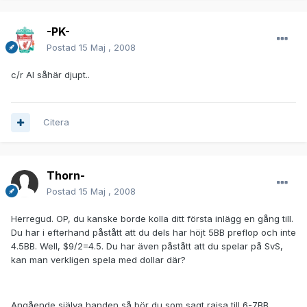
-PK-
Postad
15 Maj , 2008
c/r AI såhär djupt..
Citera
Thorn-
Postad
15 Maj , 2008
Herregud. OP, du kanske borde kolla ditt första inlägg en gång till.
Du har i efterhand påstått att du dels har höjt 5BB preflop och inte
4.5BB. Well, $9/2=4.5. Du har även påstått att du spelar på SvS,
kan man verkligen spela med dollar där?
Angående själva handen så bör du som sagt raisa till 6-7BB