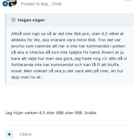
Postad
15 Maj , 2008
Hagan säger:
Alltså som ngn sa så är det inte 9bb pre, utan 4,5 vilket är
alldeles för lite, ska snarare vara minst 6bb. Tror det var
jericho som nämnde att när vi inte har kommandot i potten
så ska vi checka då turn inte hjälpte FIs hand. Rivern är ju
bara att välja hur man ska göra, jag hade nog c/r allin då vi
fortfarande inte har kommandot och kan få FI att bluffa
esset. Men solklart så ska ju det vara allin på river, än hur
djup man nu är...
Jag höjer varken 4,5 eller 6BB utan 5BB. Snälla.
Citera