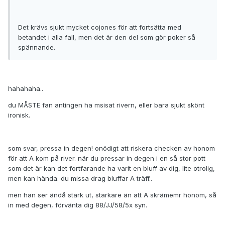
Det krävs sjukt mycket cojones för att fortsätta med
betandet i alla fall, men det är den del som gör poker så
spännande.
hahahaha..
du MÅSTE fan antingen ha msisat rivern, eller bara sjukt skönt
ironisk.
som svar, pressa in degen! onödigt att riskera checken av honom
för att A kom på river. när du pressar in degen i en så stor pott
som det är kan det fortfarande ha varit en bluff av dig, lite otrolig,
men kan hända. du missa drag bluffar A träff..
men han ser ändå stark ut, starkare än att A skrämemr honom, så
in med degen, förvänta dig 88/JJ/58/5x syn.