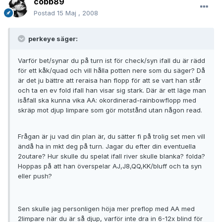
cobb89
Postad
15 Maj , 2008
perkeye säger:
Varför bet/synar du på turn ist för check/syn ifall du är rädd
för ett kåk/quad och vill hålla potten nere som du säger? Då
är det ju bättre att reraisa han flopp för att se vart han står
och ta en ev fold ifall han visar sig stark. Där är ett läge man
isåfall ska kunna vika AA: okordinerad-rainbowflopp med
skräp mot djup limpare som gör motstånd utan någon read.
Frågan är ju vad din plan är, du sätter fi på trolig set men vill
ändå ha in mkt deg på turn. Jagar du efter din eventuella
2outare? Hur skulle du spelat ifall river skulle blanka? folda?
Hoppas på att han överspelar AJ,J8,QQ,KK/bluff och ta syn
eller push?
Sen skulle jag personligen höja mer preflop med AA med
2limpare när du är så djup, varför inte dra in 6-12x blind för