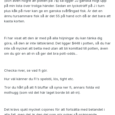
(och även högre än potten på 7$) så ligger JJ ganska högt upp
på min lista över troliga händer. Sedan en lyckoträff på J i turn
plus kåk på river kan ge en ganska svåfångad fisk. Är det en
ännu tursammare fisk så är det 55 på hand och då är det bara att
kasta korten.
Fi har visat att den är med på alla höjningar du kan tänka dig
göra, så den är inte lättskrämd. Det ligger $448 i potten, så du har
inte så mycket att betta med utan att bli komittad till potten, även
om du gör en all-in så ger det bra pott-odds...
Checka river, se vad fi gör.
Hur väl känner du Fi's spelstil, lös, tight etc.
Tror du hårt på att fi bluffar så syna ner fi, annars folda vid
mothugg (som vid det här laget borde bli all-in).
Det krävs sjukt mycket cojones för att fortsätta med betandet i
alla fall, men det är den del som gör poker så spännande.