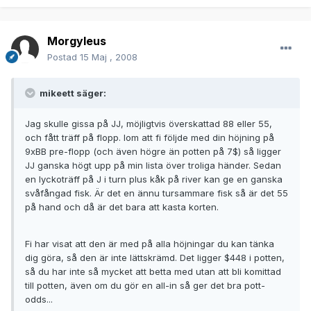
Morgyleus
Postad
15 Maj , 2008
mikeett säger:
Jag skulle gissa på JJ, möjligtvis överskattad 88 eller 55,
och fått träff på flopp. Iom att fi följde med din höjning på
9xBB pre-flopp (och även högre än potten på 7$) så ligger
JJ ganska högt upp på min lista över troliga händer. Sedan
en lyckoträff på J i turn plus kåk på river kan ge en ganska
svåfångad fisk. Är det en ännu tursammare fisk så är det 55
på hand och då är det bara att kasta korten.
Fi har visat att den är med på alla höjningar du kan tänka
dig göra, så den är inte lättskrämd. Det ligger $448 i potten,
så du har inte så mycket att betta med utan att bli komittad
till potten, även om du gör en all-in så ger det bra pott-
odds...