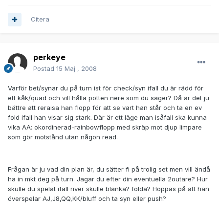
Citera
perkeye
Postad
15 Maj , 2008
Varför bet/synar du på turn ist för check/syn ifall du är rädd för
ett kåk/quad och vill hålla potten nere som du säger? Då är det ju
bättre att reraisa han flopp för att se vart han står och ta en ev
fold ifall han visar sig stark. Där är ett läge man isåfall ska kunna
vika AA: okordinerad-rainbowflopp med skräp mot djup limpare
som gör motstånd utan någon read.
Frågan är ju vad din plan är, du sätter fi på trolig set men vill ändå
ha in mkt deg på turn. Jagar du efter din eventuella 2outare? Hur
skulle du spelat ifall river skulle blanka? folda? Hoppas på att han
överspelar AJ,J8,QQ,KK/bluff och ta syn eller push?