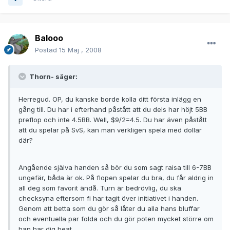
Balooo
Postad
15 Maj , 2008
Thorn- säger:
Herregud. OP, du kanske borde kolla ditt första inlägg en
gång till. Du har i efterhand påstått att du dels har höjt 5BB
preflop och inte 4.5BB. Well, $9/2=4.5. Du har även påstått
att du spelar på SvS, kan man verkligen spela med dollar
där?
Angående själva handen så bör du som sagt raisa till 6-7BB
ungefär, båda är ok. På flopen spelar du bra, du får aldrig in
all deg som favorit ändå. Turn är bedrövlig, du ska
checksyna eftersom fi har tagit över initiativet i handen.
Genom att betta som du gör så låter du alla hans bluffar
och eventuella par folda och du gör poten mycket större om
han har dig beat.