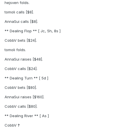
hejsven folds.
tomoli calls [$8].
AnnaSui calls [$8].
** Dealing Flop ** [ Jc, 5h, 8s ]
CobbV bets [$24].
tomoli folds.
AnnaSui raises [$48].
CobbV calls [$24].
** Dealing Turn ** [ 5d ]
CobbV bets [$80].
AnnaSui raises [$160].
CobbV calls [$80].
** Dealing River ** [ As ]
CobbV
?