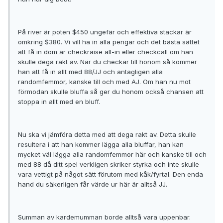
På river är poten $450 ungefär och effektiva stackar är
omkring $380. Vi vill ha in alla pengar och det bästa sättet
att få in dom är checkraise all-in eller checkcall om han
skulle dega rakt av. När du checkar till honom så kommer
han att få in allt med 88/JJ och antagligen alla
randomfemmor, kanske till och med AJ. Om han nu mot
förmodan skulle bluffa så ger du honom också chansen att
stoppa in allt med en bluff.
Nu ska vi jämföra detta med att dega rakt av. Detta skulle
resultera i att han kommer lägga alla bluffar, han kan
mycket väl lägga alla randomfemmor här och kanske till och
med 88 då ditt spel verkligen skriker styrka och inte skulle
vara vettigt på något sätt förutom med kåk/fyrtal. Den enda
hand du säkerligen får värde ur här är alltså JJ.
Summan av kardemumman borde alltså vara uppenbar.