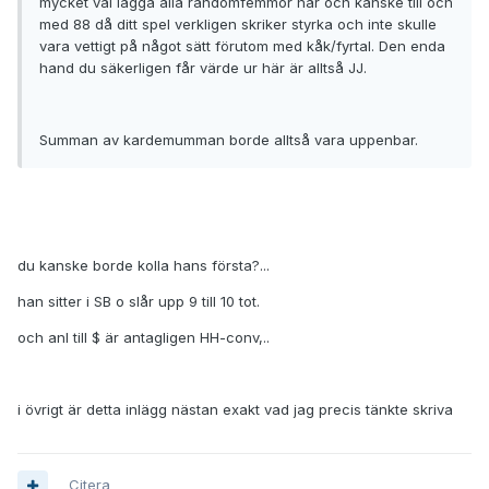
mycket väl lägga alla randomfemmor här och kanske till och
med 88 då ditt spel verkligen skriker styrka och inte skulle
vara vettigt på något sätt förutom med kåk/fyrtal. Den enda
hand du säkerligen får värde ur här är alltså JJ.
Summan av kardemumman borde alltså vara uppenbar.
du kanske borde kolla hans första?...
han sitter i SB o slår upp 9 till 10 tot.
och anl till $ är antagligen HH-conv,..
i övrigt är detta inlägg nästan exakt vad jag precis tänkte skriva
Citera