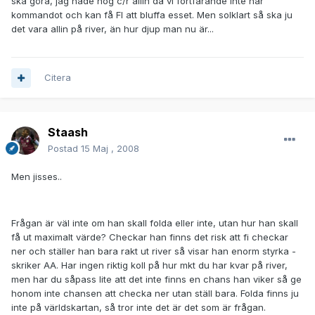
ska göra, jag hade nog c/r allin då vi fortfarande inte har
kommandot och kan få FI att bluffa esset. Men solklart så ska ju
det vara allin på river, än hur djup man nu är...
Citera
Staash
Postad
15 Maj , 2008
Men jisses..
Frågan är väl inte om han skall folda eller inte, utan hur han skall
få ut maximalt värde? Checkar han finns det risk att fi checkar
ner och ställer han bara rakt ut river så visar han enorm styrka -
skriker AA. Har ingen riktig koll på hur mkt du har kvar på river,
men har du såpass lite att det inte finns en chans han viker så ge
honom inte chansen att checka ner utan ställ bara. Folda finns ju
inte på världskartan, så tror inte det är det som är frågan.