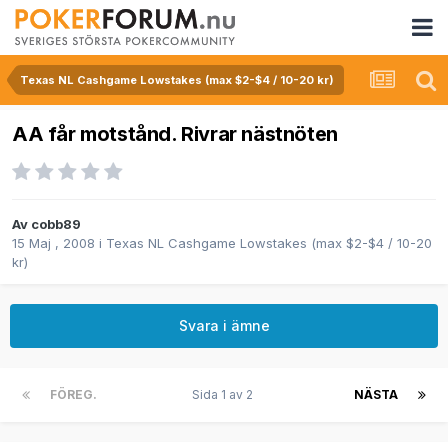
Texas NL Cashgame Lowstakes (max $2-$4 / 10-20 kr)
AA får motstånd. Rivrar nästnöten
Av
cobb89
15 Maj , 2008
i
Texas NL Cashgame Lowstakes (max $2-$4 / 10-20
kr)
Svara i ämne
FÖREG.
Sida 1 av 2
NÄSTA