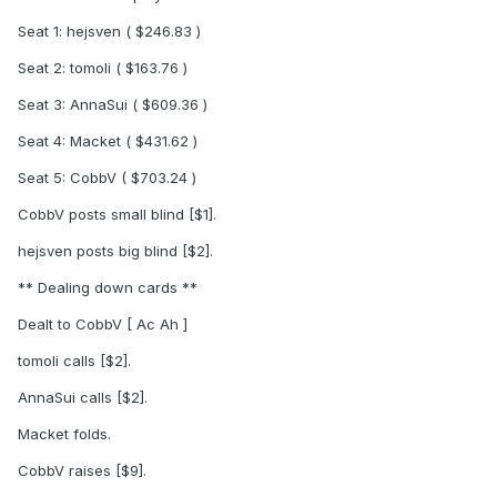
Seat 1: hejsven ( $246.83 )
Seat 2: tomoli ( $163.76 )
Seat 3: AnnaSui ( $609.36 )
Seat 4: Macket ( $431.62 )
Seat 5: CobbV ( $703.24 )
CobbV posts small blind [$1].
hejsven posts big blind [$2].
** Dealing down cards **
Dealt to CobbV [ Ac Ah ]
tomoli calls [$2].
AnnaSui calls [$2].
Macket folds.
CobbV raises [$9].