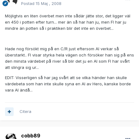
Postad
15 Maj , 2008
Möjligtvis en liten överbet men inte sådär jätte stor, det ligger väl
en 450 i potten efter turn... mer än så har han ju, men FI har ju
mindre än potten så i praktiken blir det inte en överbet...
Hade nog försökt mig på en C/R just eftersom AI verkar så
überstarkt.. FI visar styrka hela vägen och försöker han sig på ens
den minsta värdebet på river så blir det ju en AI som FI har svårt
att slingra sig ur...
EDIT: Visserligen så har jag svårt att se vilka händer han skulle
värdebeta som han inte skulle syna en AI av Hero, kanske borde
vara AI ändå...
Citera
cobb89