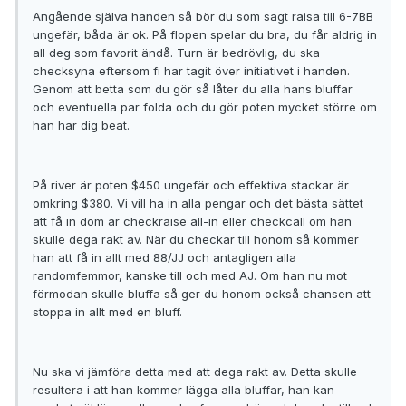
Angående själva handen så bör du som sagt raisa till 6-7BB
ungefär, båda är ok. På flopen spelar du bra, du får aldrig in
all deg som favorit ändå. Turn är bedrövlig, du ska
checksyna eftersom fi har tagit över initiativet i handen.
Genom att betta som du gör så låter du alla hans bluffar
och eventuella par folda och du gör poten mycket större om
han har dig beat.
På river är poten $450 ungefär och effektiva stackar är
omkring $380. Vi vill ha in alla pengar och det bästa sättet
att få in dom är checkraise all-in eller checkcall om han
skulle dega rakt av. När du checkar till honom så kommer
han att få in allt med 88/JJ och antagligen alla
randomfemmor, kanske till och med AJ. Om han nu mot
förmodan skulle bluffa så ger du honom också chansen att
stoppa in allt med en bluff.
Nu ska vi jämföra detta med att dega rakt av. Detta skulle
resultera i att han kommer lägga alla bluffar, han kan