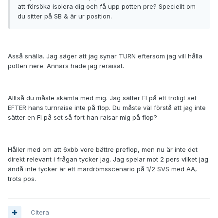
att försöka isolera dig och få upp potten pre? Speciellt om
du sitter på SB & är ur position.
Asså snälla. Jag säger att jag synar TURN eftersom jag vill hålla
potten nere. Annars hade jag reraisat.
Alltså du måste skämta med mig. Jag sätter FI på ett troligt set
EFTER hans turnraise inte på flop. Du måste väl förstå att jag inte
sätter en FI på set så fort han raisar mig på flop?
Håller med om att 6xbb vore bättre preflop, men nu är inte det
direkt relevant i frågan tycker jag. Jag spelar mot 2 pers vilket jag
ändå inte tycker är ett mardrömsscenario på 1/2 SVS med AA,
trots pos.
Citera