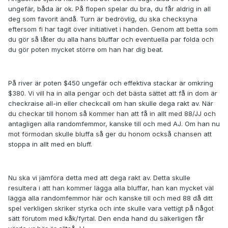
ungefär, båda är ok. På flopen spelar du bra, du får aldrig in all
deg som favorit ändå. Turn är bedrövlig, du ska checksyna
eftersom fi har tagit över initiativet i handen. Genom att betta som
du gör så låter du alla hans bluffar och eventuella par folda och
du gör poten mycket större om han har dig beat.
På river är poten $450 ungefär och effektiva stackar är omkring
$380. Vi vill ha in alla pengar och det bästa sättet att få in dom är
checkraise all-in eller checkcall om han skulle dega rakt av. När
du checkar till honom så kommer han att få in allt med 88/JJ och
antagligen alla randomfemmor, kanske till och med AJ. Om han nu
mot förmodan skulle bluffa så ger du honom också chansen att
stoppa in allt med en bluff.
Nu ska vi jämföra detta med att dega rakt av. Detta skulle
resultera i att han kommer lägga alla bluffar, han kan mycket väl
lägga alla randomfemmor här och kanske till och med 88 då ditt
spel verkligen skriker styrka och inte skulle vara vettigt på något
sätt förutom med kåk/fyrtal. Den enda hand du säkerligen får