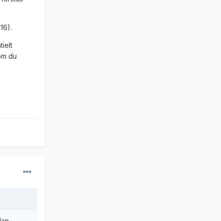
16).
ielt
som du
dan