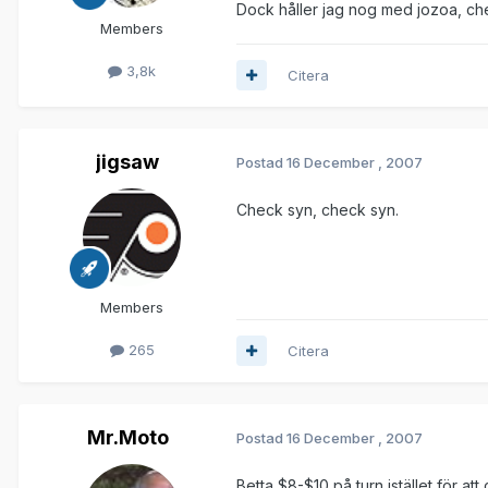
Dock håller jag nog med jozoa, ch
Members
3,8k
Citera
jigsaw
Postad
16 December , 2007
Check syn, check syn.
Members
265
Citera
Mr.Moto
Postad
16 December , 2007
Betta $8-$10 på turn istället för a