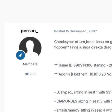
perran_
Postad
15 December , 2007
Checksynar ni turn,betar ännu en gån
floppen? Finns ju inga direkta drag 
Members
** Game ID 890914306 starting - 2
238
** Adonis [Hold 'em] (0.10|0.20 N
- _Calypso_ sitting in seat 1 with $31
- DIAMONDES sitting in seat 3 with
- smash7aand9 sitting in seat 4 wit