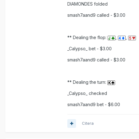
DIAMONDES folded
smash7aand9 called - $3.00
** Dealing the flop:
,
,
_Calypso_ bet - $3.00
smash7aand9 called - $3.00
** Dealing the turn:
_Calypso_ checked
smash7aand9 bet - $6.00
Citera