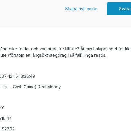
Skapa nytt ämne
Svara
g eller foldar och väntar bättre tillfälle? Är min halvpottsbet för lit
ute (förutom ett långsökt stegdrag i så fall). Inga reads.
007-12-15 18:38:49
o Limit - Cash Game) Real Money
.91
 $16.44
h $27.92