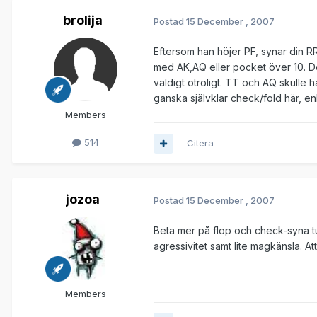
brolija
Postad
15 December , 2007
Eftersom han höjer PF, synar din RR
med AK,AQ eller pocket över 10. De
väldigt otroligt. TT och AQ skulle
ganska självklar check/fold här, enl
Members
514
Citera
jozoa
Postad
15 December , 2007
Beta mer på flop och check-syna tu
agressivitet samt lite magkänsla. Att
Members