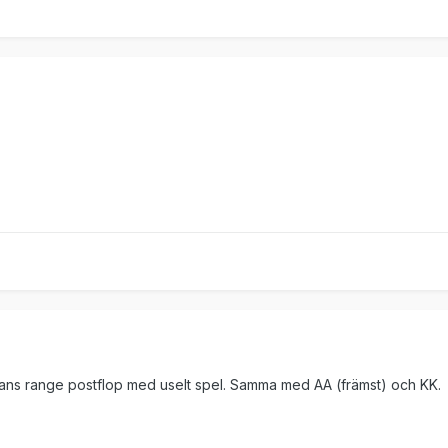
i hans range postflop med uselt spel. Samma med AA (främst) och KK.