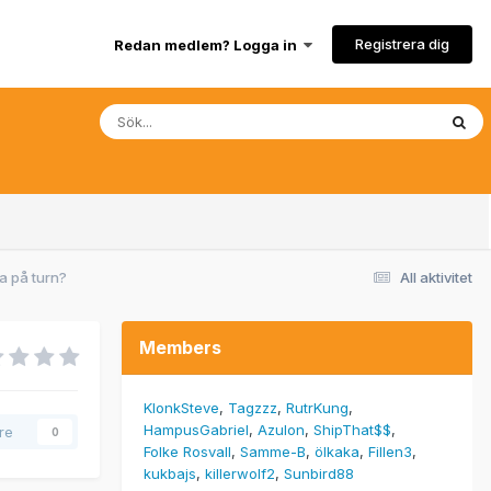
Registrera dig
Redan medlem? Logga in
a på turn?
All aktivitet
Members
KlonkSteve
Tagzzz
RutrKung
HampusGabriel
Azulon
ShipThat$$
are
0
Folke Rosvall
Samme-B
ölkaka
Fillen3
kukbajs
killerwolf2
Sunbird88