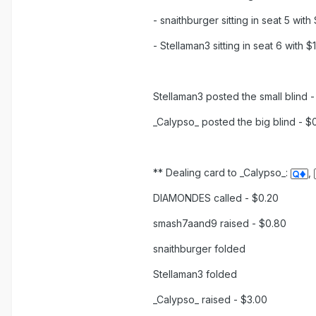
- snaithburger sitting in seat 5 with
- Stellaman3 sitting in seat 6 with $
Stellaman3 posted the small blind -
_Calypso_ posted the big blind - $
** Dealing card to _Calypso_:
,
DIAMONDES called - $0.20
smash7aand9 raised - $0.80
snaithburger folded
Stellaman3 folded
_Calypso_ raised - $3.00