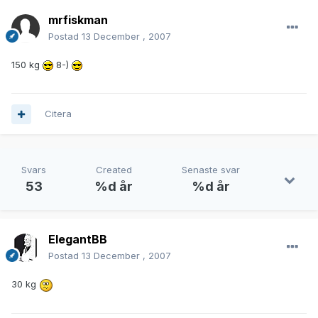
mrfiskman
Postad
13 December , 2007
150 kg
8-)
Citera
Svars
Created
Senaste svar
53
%d år
%d år
ElegantBB
Postad
13 December , 2007
30 kg