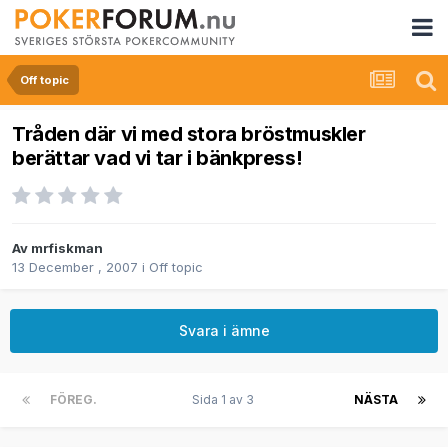
Off topic
Tråden där vi med stora bröstmuskler
berättar vad vi tar i bänkpress!
Av
mrfiskman
13 December , 2007
i
Off topic
Svara i ämne
FÖREG.
Sida 1 av 3
NÄSTA