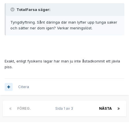
TotalFarsa säger:
Tyngdlyftning. Sånt däringa där man lyfter upp tunga saker
och sätter ner dom igen? Verkar meningslöst.
Exakt, enligt fysikens lagar har man ju inte åstadkommit ett jävla
piss.
Citera
FÖREG.
Sida 1 av 3
NÄSTA