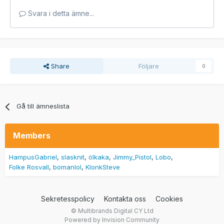
Svara i detta ämne...
Share
Följare
0
Gå till ämneslista
Members
HampusGabriel
slasknit
ölkaka
Jimmy_Pistol
Lobo
Folke Rosvall
bomanlol
KlonkSteve
Sekretesspolicy
Kontakta oss
Cookies
© Multibrands Digital CY Ltd
Powered by Invision Community