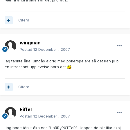
Men å andra sidan är det ju gratis;)
Citera
wingman
Postad
12 December , 2007
jag tänkte åka, umgås aldrig med pokerspelare så det kan ju bli
en intressant upplevelse bara det
Citera
Eiffel
Postad
12 December , 2007
Jag hade tänkt åka ner "HaRRyP0TTeR" Hoppas de blir lika skoj