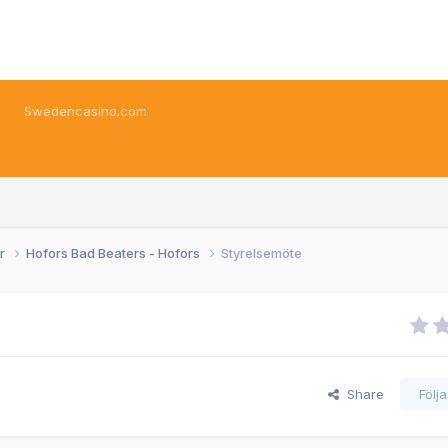
Swedencasino.com
ar
Hofors Bad Beaters - Hofors
Styrelsemöte
Share
Följ