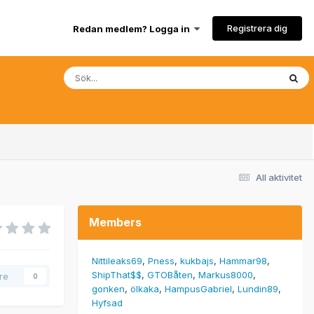
Registrera dig
Redan medlem? Logga in
All aktivitet
Members
Nittileaks69
Pness
kukbajs
Hammar98
ShipThat$$
GTOBåten
Markus8000
are
0
gonken
ölkaka
HampusGabriel
Lundin89
Hyfsad