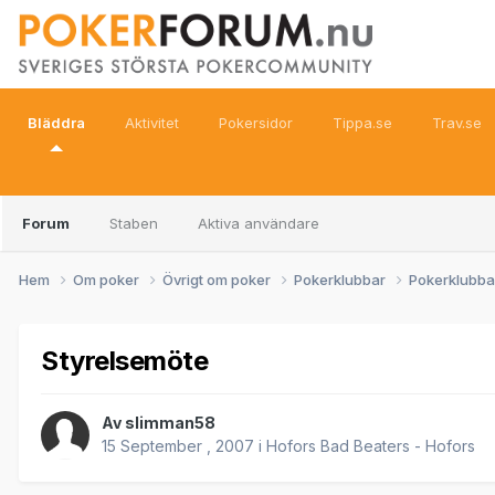
Bläddra
Aktivitet
Pokersidor
Tippa.se
Trav.se
Forum
Staben
Aktiva användare
Hem
Om poker
Övrigt om poker
Pokerklubbar
Pokerklubb
Styrelsemöte
Av
slimman58
15 September , 2007
i
Hofors Bad Beaters - Hofors