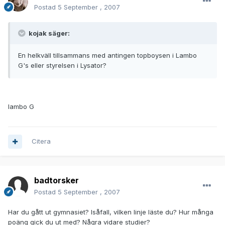
Postad
5 September , 2007
kojak säger:
En helkväll tillsammans med antingen topboysen i Lambo
G's eller styrelsen i Lysator?
lambo G
Citera
badtorsker
Postad
5 September , 2007
Har du gått ut gymnasiet? Isåfall, vilken linje läste du? Hur många
poäng gick du ut med? Några vidare studier?