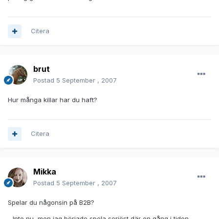
Citera
brut
Postad
5 September , 2007
Hur många killar har du haft?
Citera
Mikka
Postad
5 September , 2007
Spelar du någonsin på B2B?
- Inte nu, men jag började spela seriöst där en gång i tiden...