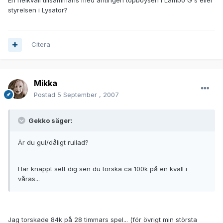
En helkväll tillsammans med antingen topboysen i Lambo G's eller
styrelsen i Lysator?
Citera
Mikka
Postad
5 September , 2007
Gekko säger:
Är du gul/dåligt rullad?
Har knappt sett dig sen du torska ca 100k på en kväll i
våras...
Jag torskade 84k på 28 timmars spel... (för övrigt min största