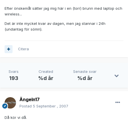
Efter önskemål sätter jag mig här i en (torr) brunn med laptop och
wireless...
Det är inte mycket kvar av dagen, men jag stannar i 24h
(undantag för sömn).
Citera
Svars
Created
Senaste svar
193
%d år
%d år
Ängeln17
Postad
5 September , 2007
Då kör vi då.