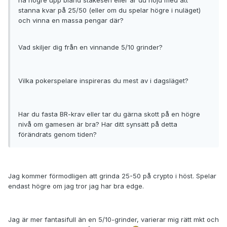
nå högre upp bland stakesen eller är du nöjd med att
stanna kvar på 25/50 (eller om du spelar högre i nuläget)
och vinna en massa pengar där?
Vad skiljer dig från en vinnande 5/10 grinder?
Vilka pokerspelare inspireras du mest av i dagsläget?
Har du fasta BR-krav eller tar du gärna skott på en högre
nivå om gamesen är bra? Har ditt synsätt på detta
förändrats genom tiden?
Jag kommer förmodligen att grinda 25-50 på crypto i höst. Spelar
endast högre om jag tror jag har bra edge.
Jag är mer fantasifull än en 5/10-grinder, varierar mig rätt mkt och