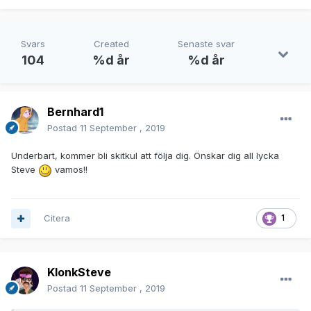
Svars
Created
Senaste svar
104
%d år
%d år
Bernhard1
Postad
11 September , 2019
Underbart, kommer bli skitkul att följa dig. Önskar dig all lycka
Steve
vamos!!
Citera
1
KlonkSteve
Postad
11 September , 2019