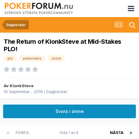
Dagböcker
The Return of KlonkSteve at Mid-Stakes
PLO!
plo
pokerstars
zoom
Av
KlonkSteve
10 September , 2019
i
Dagböcker
Svara i ämne
FÖREG.
Sida 1 av 5
NÄSTA