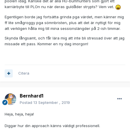
poolen idag. Kanske det är alla HU-bumhunters som gjort ett
karriärbyte till PLOn nu när deras guldåder strypts? Vem vet.
Egentligen borde jag fortsätta grinda pga värdet, men känner mig
ff lite smågroggy pga sömnbristen, plus att det är nyttigt för mig
att verkligen hålla mig till mina sessionslängder på 2-ish timmar.
Skynda långsamt, och får lära mig att inte bli stressad över att jag
missade ett pass. Kommer en ny dag imorgon!
Citera
Bernhard1
Postad
13 September , 2019
Heja, heja, heja!
Diggar hur din approach känns väldigt professionell.