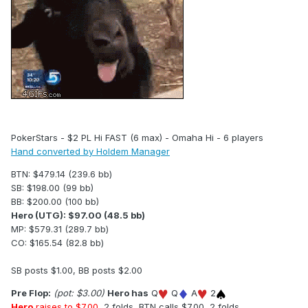
PokerStars - $2 PL Hi FAST (6 max) - Omaha Hi - 6 players
Hand converted by Holdem Manager
BTN: $479.14 (239.6 bb)
SB: $198.00 (99 bb)
BB: $200.00 (100 bb)
Hero (UTG): $97.00 (48.5 bb)
MP: $579.31 (289.7 bb)
CO: $165.54 (82.8 bb)
SB posts $1.00, BB posts $2.00
Pre Flop:
(pot: $3.00)
Hero has
Q
Q
A
2
Hero
raises to $7.00
, 2 folds, BTN calls $7.00, 2 folds