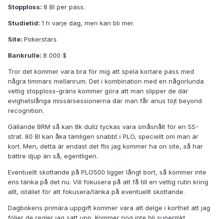
Stopploss:
8 BI per pass.
Studietid:
1 h varje dag, men kan bli mer.
Site:
Pokerstars
Bankrulle:
8 000 $
Tror det kommer vara bra för mig att spela kortare pass med
några timmars mellanrum. Det i kombination med en någorlunda
vettig stopploss-gräns kommer göra att man slipper de där
evighetslånga missärsessionerna där man får anus töjt beyond
recognition.
Gällande BRM så kan 8k dullz tyckas vara småsnålt för en SS-
strat. 80 BI kan åka tämligen snabbt i PLO, speciellt om man är
kort. Men, detta är endast det flis jag kommer ha on site, så har
bättre djup än så, egentligen.
Eventuellt skottande på PLO500 ligger långt bort, så kommer inte
ens tänka på det nu. Vill fokusera på att få till en vettig rutin kring
allt, istället för att fokusera/tänka på eventuellt skottande.
Dagbokens primära uppgift kommer vara att delge i korthet att jag
följer de regler jag satt upp. Kommer nog inte bli supermkt