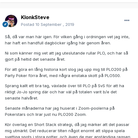
KlonkSteve
Postad
10 September , 2019
Så, då var man här igen. För vilken gång i ordningen vet jag inte,
har haft en handfull dagböcker igång här genom åren.
Ni som känner mig vet att jag uteslutande rullar PLO, och har så
gjort på heltid det senaste året.
För att göra en lång historia kort slog jag upp mig till PLO200 på
Party Poker förra året, med några enstaka skott på PLO500.
Sprang kallt ett bra tag, växlade över till PLO på SvS för att ha
riktigt Jo-Jo spring där och har väl på totalen varit b/e det
senaste halvåret.
Senaste månaderna har jag huserat i Zoom-poolerna på
Pokerstars och lirar just nu PLO200 Zoom.
Kör överlag en Short Stack strategi, då jag märker att det passar
mig utmärkt. Det reducerar tilten något enormt att slippa spela
svettiga spots i stora potter, och även de mer anständiga regsen