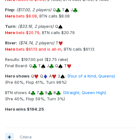
Flop:
($17.00, 2 players)
Q
T
J
Hero
bets $8.08
, BTN calls $8.08
Turn:
($33.16, 2 players)
Q
Hero
bets $20.79
, BTN calls $20.79
River:
($74.74, 2 players)
T
Hero
bets $61.13 and is all-in
, BTN calls $61.13
Results: $197.00 pot ($2.75 rake)
Final Board: Q
T
J
Q
T
Hero shows
Q
Q
A
2
:
(Four of a Kind, Queens)
(Pre 60%, Flop 41%, Turn 98%)
BTN shows 4
7
9
8
:
(Straight, Queen High)
(Pre 40%, Flop 59%, Turn 3%)
Hero wins $194.25
Citera