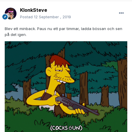
KlonkSteve
Postad
12 September , 2019
Blev ett minback. Paus nu ett par timmar, ladda bössan och sen
på det igen.