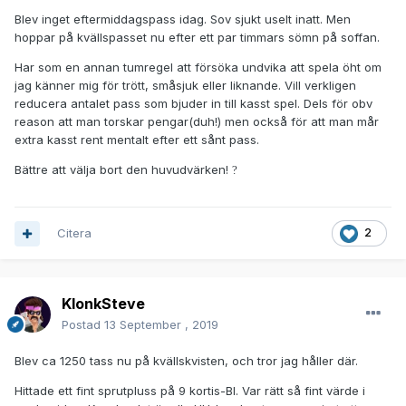
Blev inget eftermiddagspass idag. Sov sjukt uselt inatt. Men
hoppar på kvällspasset nu efter ett par timmars sömn på soffan.
Har som en annan tumregel att försöka undvika att spela öht om
jag känner mig för trött, småsjuk eller liknande. Vill verkligen
reducera antalet pass som bjuder in till kasst spel. Dels för obv
reason att man torskar pengar(duh!) men också för att man mår
extra kasst rent mentalt efter ett sånt pass.
Bättre att välja bort den huvudvärken!
?
Citera
2
KlonkSteve
Postad
13 September , 2019
Blev ca 1250 tass nu på kvällskvisten, och tror jag håller där.
Hittade ett fint sprutpluss på 9 kortis-BI. Var rätt så fint värde i