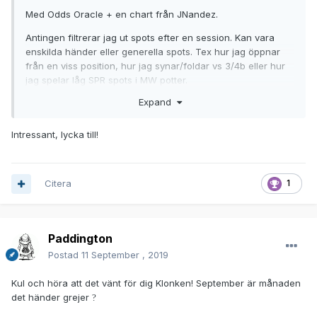
Med Odds Oracle + en chart från JNandez.
Antingen filtrerar jag ut spots efter en session. Kan vara
enskilda händer eller generella spots. Tex hur jag öppnar
från en viss position, hur jag synar/foldar vs 3/4b eller hur
jag spelar låg SPR spots i MW potter.
Expand
Eller så går jag igenom charten fast utan färska händer.
Intressant, lycka till!
Citera
1
Paddington
Postad
11 September , 2019
Kul och höra att det vänt för dig Klonken! September är månaden
det händer grejer
?