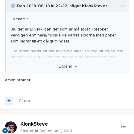
Den 2019-09-13 kl 22:22, säger
KlonkSteve
:
Tackar!
?
Ja, det är ju verkligen det som är målet iaf. Försöker
verkligen eliminera/minska de värsta sidorna med poker
som bidrar till ett dåligt mindset.
Har redan märkt att det faktiskt hjälper en god bit att ha dbn
att skriva av sig i. Även om det bara är kortare posts och
även i de spots man inte haft AIDS-spring.
Expand
Som idag. Planen var 2 × 2h pass. Men eftermiddagen gick
som sagt bort pga dålig sömn. Då är det viktigt att påminna
Amen brother!
sig själv om att det är ok. Att poker är ett maraton och inte
en 100 m dash.
Så länge man är ärlig mot sig själv om varför man inte
Citera
spelar så känns det bra mentalt.
KlonkSteve
Postad
14 September , 2019