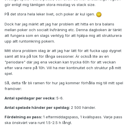
gör enligt mig tämligen stora misstag vs stack size.
På det stora hela leker livet, och poker är kul igen.
Dock har jag märkt att jag har problem att hitta en bra balans
mellan poker och socialt liv/träning etc. Denna dagboken är tänkt
att fungera som en slags verktyg för att hjälpa mig att strukturera
upp allt runtomkring pokern.
Mitt stora problem idag är att jag har lätt för att fucka upp dygnet
samt att lira på tok för långa sessioner. Är också lite av en
"periodare" där jag ena veckan kan trycka 60h för att veckan
efter vara nere på 10h. Vill ha mer kontinuitet och struktur på mitt
spel.
Så, detta får bli ramen för hur jag kommer förhålla mig till mitt spel
framöver:
Antal speldagar per vecka:
5-6.
Antal spelade händer per speldag:
2 500 händer.
Fördelning av pass:
1 eftermiddagspass, 1 kvällspass. Varje pass
ska önskvärt vara runt 1.5-2.5 h långt.