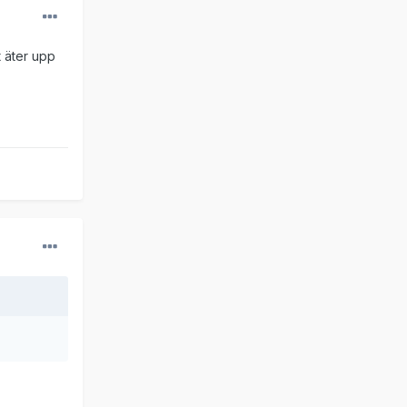
t äter upp