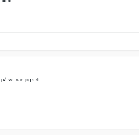
tämma?
på svs vad jag sett