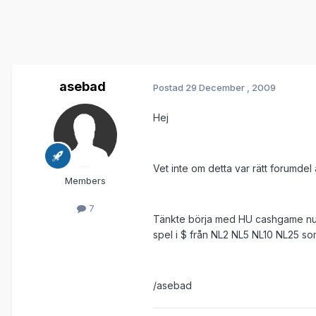
asebad
Postad
29 December , 2009
Hej
Vet inte om detta var rätt forumdel a
Members
7
Tänkte börja med HU cashgame nu e
spel i $ från NL2 NL5 NL10 NL25 s
/asebad