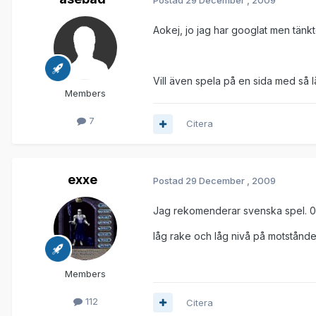
Aokej, jo jag har googlat men tänkt
Vill även spela på en sida med så l
Members
7
Citera
exxe
Postad
29 December , 2009
Jag rekomenderar svenska spel. 0
låg rake och låg nivå på motstånde
Members
112
Citera