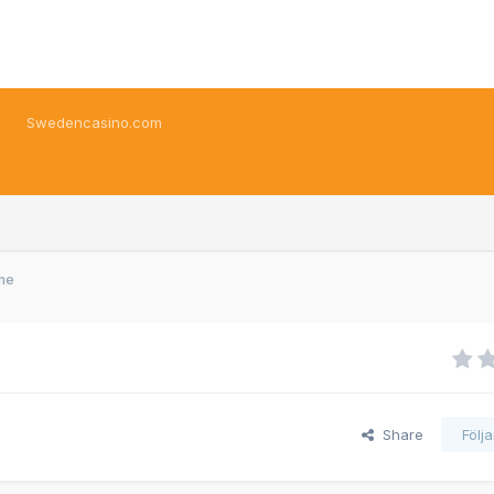
Swedencasino.com
me
Share
Följ