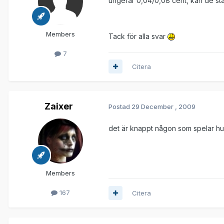
ungefär 0,04/0,08 cent, kan de s
Members
Tack för alla svar
7
Citera
Zaixer
Postad
29 December , 2009
det är knappt någon som spelar hu 
Members
167
Citera