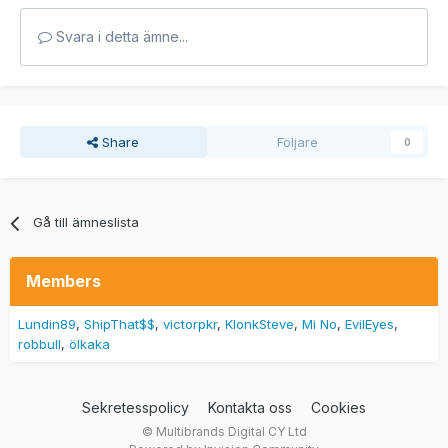
Svara i detta ämne...
Share
Följare
0
Gå till ämneslista
Members
Lundin89
ShipThat$$
victorpkr
KlonkSteve
Mi No
EvilEyes
robbull
ölkaka
Sekretesspolicy
Kontakta oss
Cookies
© Multibrands Digital CY Ltd