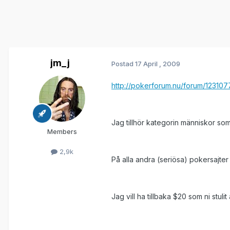
jm_j
Postad
17 April , 2009
http://pokerforum.nu/forum/123107
Jag tillhör kategorin människor so
Members
2,9k
På alla andra (seriösa) pokersajter 
Jag vill ha tillbaka $20 som ni stulit