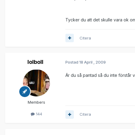
Tycker du att det skulle vara ok o
Citera
lolboll
Postad
18 April , 2009
Är du så pantad så du inte förstår 
Members
144
Citera