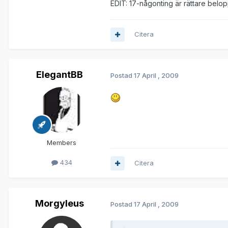
EDIT: 17-någonting är rättare belop
Citera
ElegantBB
Postad
17 April , 2009
Members
434
Citera
Morgyleus
Postad
17 April , 2009