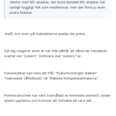
Jämför med MC-klubbar, det stora flertalet MC-klubbar har
vanligt hyggligt folk som medlemmar, men det finns ju även
andra klubbar.
Jodå, och även på hojklubbarna spelas det poker...
Det jag reagerar emot är när folk påstår att såna här händelser
svärtar ner "pokern". Definiera vad "pokern" är...
Pokerklubbar kan heta allt från "Kulturföreningen Balkan"
"Halmstads Våffelklubb" till "Baltiska Rollspelskamraterna".
Pokerbranschen har varit översållad av kriminella element, sedan
spelet uppfanns och kommer att fortsätta att vara det.