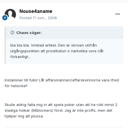
Nouse4aname
Postad
11 Juni , 2008
Chaos säger:
bla bla bla. Vinklad artikel. Den är skriven utifrån
utgångspunkten att prostitution o narkotika vore nåt
förkastligt...
Instämmer till fullo! Låt affärsmännen/affärskvinnorna vara ifred
för helsicke!!
Skulle aldrig falla mig in att spela poker utan att ha rökt minst 2
stadiga holkar (tiltblockers) först. Jag är inte proffs, men det
hjälper mig att plussa.