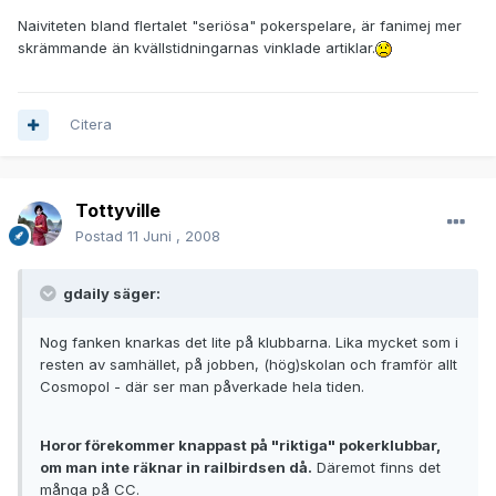
Naiviteten bland flertalet "seriösa" pokerspelare, är fanimej mer
skrämmande än kvällstidningarnas vinklade artiklar.
Citera
Tottyville
Postad
11 Juni , 2008
gdaily säger:
Nog fanken knarkas det lite på klubbarna. Lika mycket som i
resten av samhället, på jobben, (hög)skolan och framför allt
Cosmopol - där ser man påverkade hela tiden.
Horor förekommer knappast på "riktiga" pokerklubbar,
om man inte räknar in railbirdsen då.
Däremot finns det
många på CC.