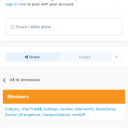
sign in now
to post with your account.
Svara i detta ämne...
Share
Följare
0
Gå till ämneslista
Members
EvilEyes
ShipThat$$
kukbajs
sackke
killerwolf2
KlonkSteve
Doctor_Strangelove
HampusGabriel
minibiff