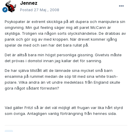
Jennez
Postad
27 Maj , 2008
Psykopater är extremt skickliga på att dupera och manipulera sin
omgivning. Min gut feeling säger mig att paret McCann är
skyldiga. Troligen via någon sorts olyckshändelse. De drabbas av
panik och gör sig av med kroppen. När drevet kommer igång
spelar de med och sen har det bara rullat på.
Det är alltså bara min högst personliga gissning. Givetvis måste
det prövas i domstol innan jag kallar det för sanning.
De har själva tillstått att de lämnade sina mycket små barn
ensamma på rummet medan de söp till med sina white trash-
polare. Vilka andra än vit undre medeklass från England skulle
göra något sådant förresten?
Vad gäller Fritzl så är det väl möjligt att frugan var lika hårt styrd
som övriga. Antagligen vanlig förträngning från hennes sida.