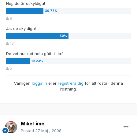
Nej, de är oskyldiga!
8
Ja, de skyldiga!
13
De vet hur det hela gått till iaf!
5
Vänligen
logga in
eller
registrera dig
för att rösta i denna
röstning.
MikeTime
Postad
27 Maj , 2008