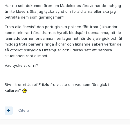
Har nu sett dokumentären om Madeleines försvinnande och jag
är lite kluven. Ska jag tycka synd om föräldrarna eller ska jag
betrakta dem som gärningsmän?
Trots alla "bevis" den portugisiska polisen fått fram (likhundar
som markerar i föräldrarnas hyrbil, blodspår i densamma, att de
lämnade barnen ensamma i en lägenhet när de själv gick och åt
middag trots barnens ringa åldrar och liknande saker) verkar de
så otroligt oskyldiga i intervjuer och i deras sätt att hantera
situationen rent allmänt.
Vad tycker/tror ni?
Btw - tror ni Josef Fritzls fru visste om vad som försigick i
källaren?
Citera