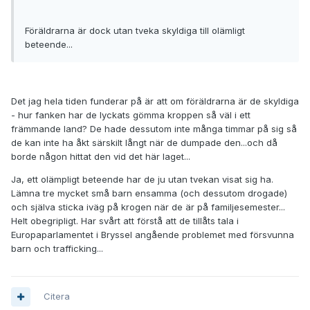
Föräldrarna är dock utan tveka skyldiga till olämligt
beteende...
Det jag hela tiden funderar på är att om föräldrarna är de skyldiga
- hur fanken har de lyckats gömma kroppen så väl i ett
främmande land? De hade dessutom inte många timmar på sig så
de kan inte ha åkt särskilt långt när de dumpade den...och då
borde någon hittat den vid det här laget...
Ja, ett olämpligt beteende har de ju utan tvekan visat sig ha.
Lämna tre mycket små barn ensamma (och dessutom drogade)
och själva sticka iväg på krogen när de är på familjesemester...
Helt obegripligt. Har svårt att förstå att de tillåts tala i
Europaparlamentet i Bryssel angående problemet med försvunna
barn och trafficking...
Citera