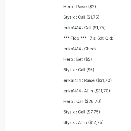
Hero : Raise ($2)
6tysix : Call ($1,75)
erika1414 : Call ($1,75)
*** Flop *** : 7:s: 6:h: Q:d:
erika1414 : Check
Hero : Bet ($5)
6tysix : Call ($5)
erika1414 : Raise ($31,70)
erika1414 : All In ($31,70)
Hero : Call ($26,70)
6tysix : Call ($7,75)
6tysix : All In ($12,75)