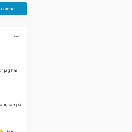
 i ämne
ör jag har
 började på