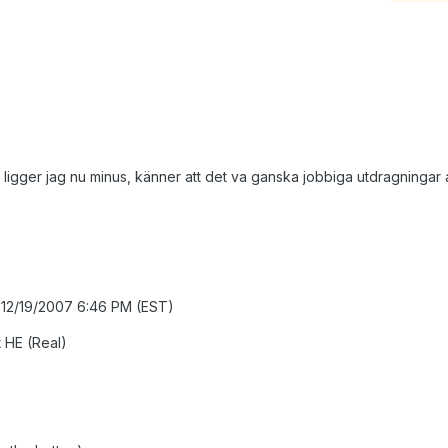
 ligger jag nu minus, känner att det va ganska jobbiga utdragninga
 12/19/2007 6:46 PM (EST)
t HE (Real)