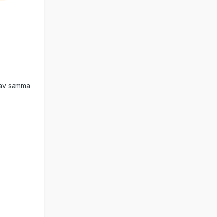
r av samma