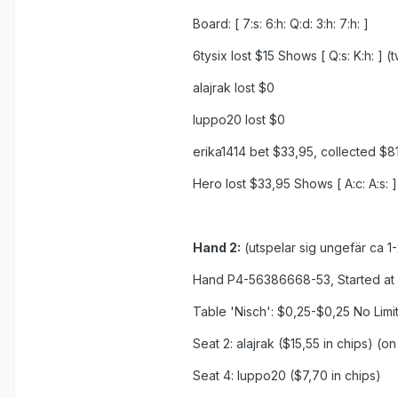
Board: [ 7:s: 6:h: Q:d: 3:h: 7:h: ]
6tysix lost $15 Shows [ Q:s: K:h: ]
alajrak lost $0
luppo20 lost $0
erika1414 bet $33,95, collected $81
Hero lost $33,95 Shows [ A:c: A:s: 
Hand 2:
(utspelar sig ungefär ca 1
Hand P4-56386668-53, Started at 
Table 'Nisch': $0,25-$0,25 No Limi
Seat 2: alajrak ($15,55 in chips) (o
Seat 4: luppo20 ($7,70 in chips)