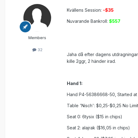
Kvällens Session:
-$35
Nuvarande Bankroll:
$557
Members
32
Jaha då efter dagens utdragningar
kille 2ggr, 2 händer irad.
Hand 1:
Hand P4-56386668-50, Started at
Table 'Nisch': $0,25-$0,25 No Limi
Seat 0: 6tysix ($15 in chips)
Seat 2: alajrak ($16,05 in chips)