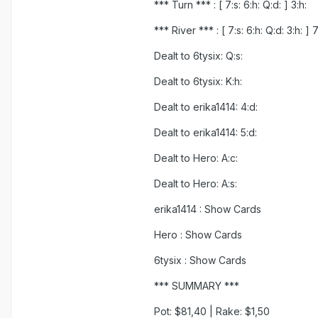
*** Turn *** : [ 7:s: 6:h: Q:d: ] 3:h:
*** River *** : [ 7:s: 6:h: Q:d: 3:h: ] 7
Dealt to 6tysix: Q:s:
Dealt to 6tysix: K:h:
Dealt to erika1414: 4:d:
Dealt to erika1414: 5:d:
Dealt to Hero: A:c:
Dealt to Hero: A:s:
erika1414 : Show Cards
Hero : Show Cards
6tysix : Show Cards
*** SUMMARY ***
Pot: $81,40 | Rake: $1,50