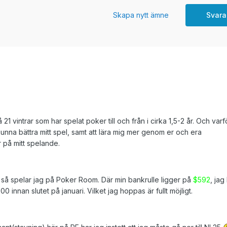
Skapa nytt ämne
Svara
å 21 vintrar som har spelat poker till och från i cirka 1,5-2 år. Och varf
 kunna bättra mitt spel, samt att lära mig mer genom er och era
 på mitt spelande.
 så spelar jag på Poker Room. Där min bankrulle ligger på
$592
, jag
0 innan slutet på januari. Vilket jag hoppas är fullt möjligt.