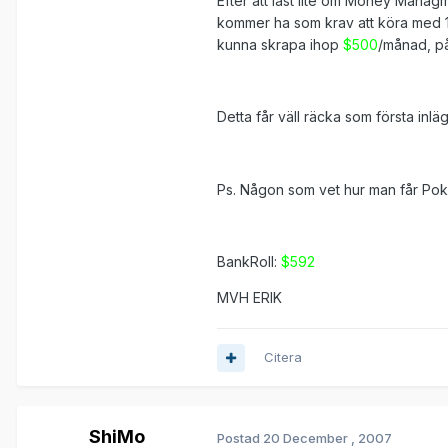
Efter att läst lite om Money Managma
kommer ha som krav att köra med 10
kunna skrapa ihop
$500
/månad, p
Detta får väll räcka som första in
Ps. Någon som vet hur man får Pok
BankRoll:
$592
MVH ERIK
Citera
ShiMo
Postad
20 December , 2007