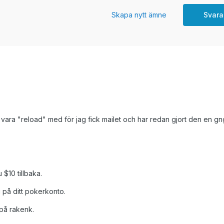
Skapa nytt ämne
Svara
 vara "reload" med för jag fick mailet och har redan gjort den en gn
 $10 tillbaka.
 på ditt pokerkonto.
på rakenk.