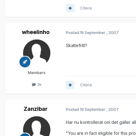
Citera
wheelinho
Postad
19 September , 2007
Skattefritt?
Members
3k
Citera
Zanzibar
Postad
19 September , 2007
Har nu kontrollerat om det gäller a
"You are in fact eligible for this pr