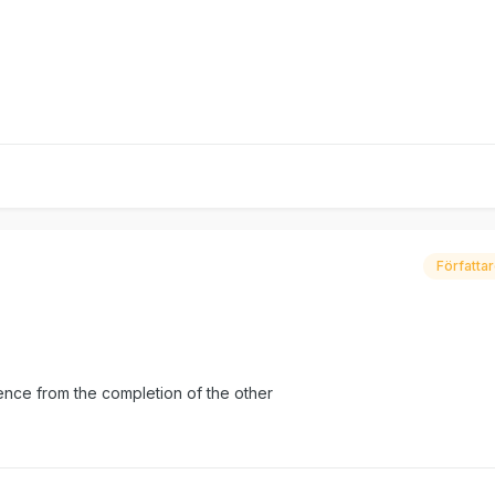
Författa
nce from the completion of the other