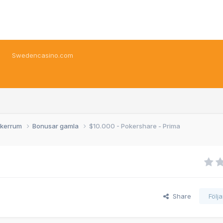
Swedencasino.com
okerrum
Bonusar gamla
$10.000 - Pokershare - Prima
Share
Följ