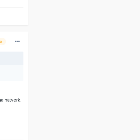
re
ma nätverk.