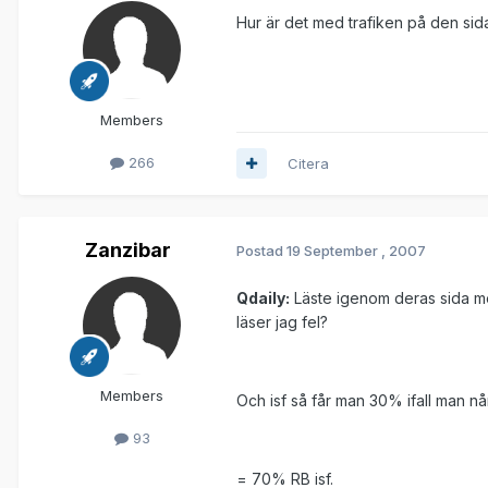
Hur är det med trafiken på den sid
Members
266
Citera
Zanzibar
Postad
19 September , 2007
Qdaily:
Läste igenom deras sida med
läser jag fel?
Members
Och isf så får man 30% ifall man 
93
= 70% RB isf.