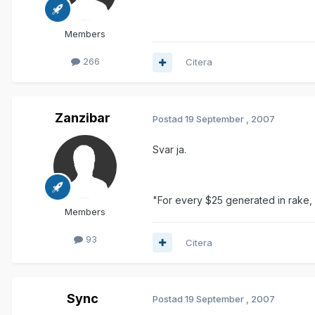
Members
266
Citera
Zanzibar
Postad
19 September , 2007
Svar ja.
"For every $25 generated in rake, $
Members
93
Citera
Sync
Postad
19 September , 2007