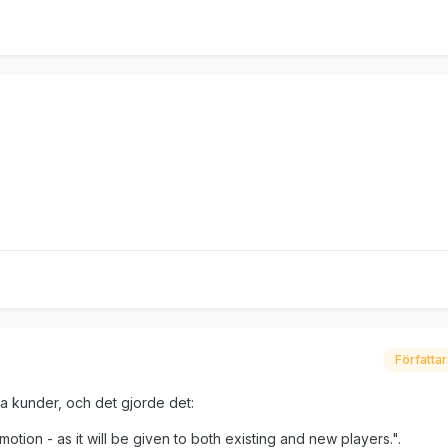
Författa
lla kunder, och det gjorde det:
omotion - as it will be given to both existing and new players.".