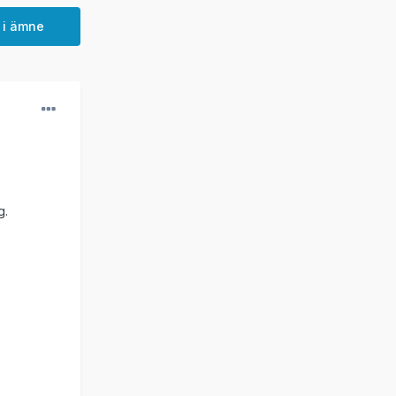
 i ämne
g.