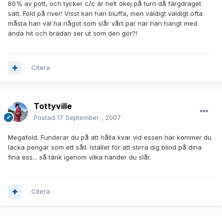
80% av pott, och tycker c/c är helt okej på turn då färgdraget
satt. Fold på river! Visst kan han bluffa, men väldigt väldigt ofta
måsta han väl ha något som slår vårt par när han hängt med
ända hit och brädan ser ut som den gör?!
Citera
Tottyville
Postad
17 September , 2007
Megafold. Funderar du på att hålla kvar vid essen här kommer du
läcka pengar som ett såll. Istället för att stirra dig blind på dina
fina ess... så tänk igenom vilka händer du slår.
Citera