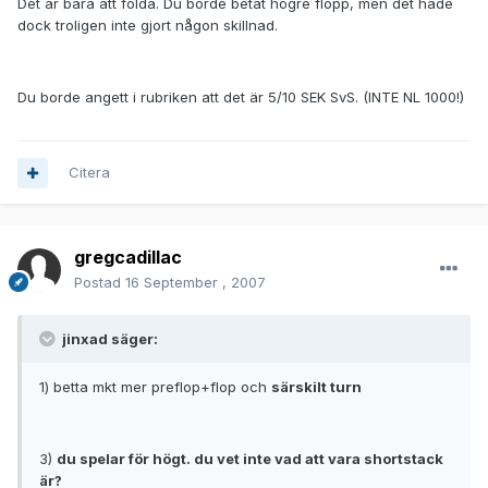
Det är bara att folda. Du borde betat högre flopp, men det hade
dock troligen inte gjort någon skillnad.
Du borde angett i rubriken att det är 5/10 SEK SvS. (INTE NL 1000!)
Citera
gregcadillac
Postad
16 September , 2007
jinxad säger:
1) betta mkt mer preflop+flop och
särskilt turn
3)
du spelar för högt. du vet inte vad att vara shortstack
är?