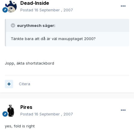
Dead-Inside
Postad
16 September , 2007
eurythmech säger:
Tänkte bara att då är väl maxupptaget 2000?
Jopp, äkta shortstackbord
Citera
Pires
Postad
16 September , 2007
yes, fold is right