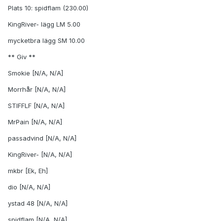
Plats 10: spidflam (230.00)
KingRiver- lägg LM 5.00
mycketbra lägg SM 10.00
** Giv **
Smokie [N/A, N/A]
Morrhår [N/A, N/A]
STIFFLF [N/A, N/A]
MrPain [N/A, N/A]
passadvind [N/A, N/A]
KingRiver- [N/A, N/A]
mkbr [Ek, Eh]
dio [N/A, N/A]
ystad 48 [N/A, N/A]
spidflam [N/A, N/A]