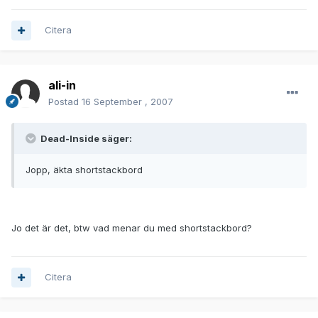
Citera
ali-in
Postad
16 September , 2007
Dead-Inside säger:
Jopp, äkta shortstackbord
Jo det är det, btw vad menar du med shortstackbord?
Citera