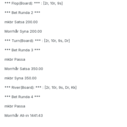
*** Flop(Board): *** : [2r, 10r, 9s]
*** Bet Runda 2 ***
mkbr Satsa 200.00
Morrhår Syna 200.00
*** Turn(Board): *** : [2r, 10r, 9s, Dr]
*** Bet Runda 3 ***
mkbr Passa
Morrhår Satsa 350.00
mkbr Syna 350.00
*** River(Board): *** : [2r, 10r, 9s, Dr, Kk]
*** Bet Runda 4 ***
mkbr Passa
Morrhår All-in 1441.43