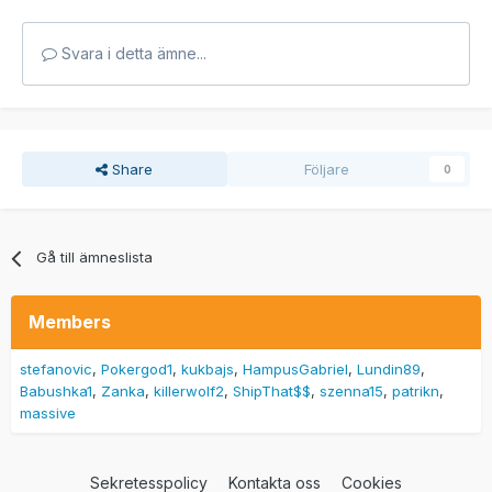
Svara i detta ämne...
Share
Följare
0
Gå till ämneslista
Members
stefanovic
Pokergod1
kukbajs
HampusGabriel
Lundin89
Babushka1
Zanka
killerwolf2
ShipThat$$
szenna15
patrikn
massive
Sekretesspolicy
Kontakta oss
Cookies