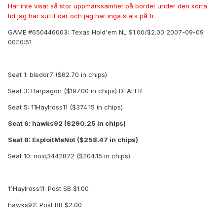
Har inte visat så stor uppmärksamhet på bordet under den korta
tid jag har suttit där och jag har inga stats på fi.
GAME #650446063: Texas Hold'em NL $1.00/$2.00 2007-09-09
00:10:51
Seat 1: bledor7 ($62.70 in chips)
Seat 3: Darpagon ($197.00 in chips) DEALER
Seat 5: 11Haylross11 ($374.15 in chips)
Seat 6: hawks92 ($290.25 in chips)
Seat 8: ExploitMeNot ($258.47 in chips)
Seat 10: noiq3442872 ($204.15 in chips)
11Haylross11: Post SB $1.00
hawks92: Post BB $2.00