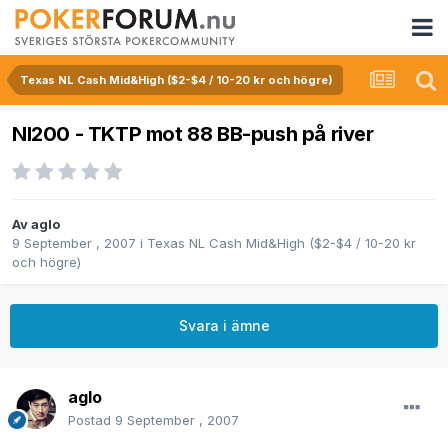
Texas NL Cash Mid&High ($2-$4 / 10-20 kr och högre)
Nl200 - TKTP mot 88 BB-push på river
Av
aglo
9 September , 2007
i
Texas NL Cash Mid&High ($2-$4 / 10-20 kr
och högre)
Svara i ämne
aglo
Postad
9 September , 2007