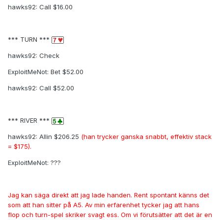
hawks92: Call $16.00
*** TURN ***
hawks92: Check
ExploitMeNot: Bet $52.00
hawks92: Call $52.00
*** RIVER ***
hawks92: Allin $206.25
(han trycker ganska snabbt, effektiv stack
= $175).
ExploitMeNot: ???
Jag kan säga direkt att jag lade handen. Rent spontant känns det
som att han sitter på A5. Av min erfarenhet tycker jag att hans
flop och turn-spel skriker svagt ess. Om vi förutsätter att det är en