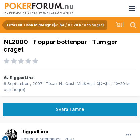
Texas NL Cash Mid&High ($2-$4 / 10-20 kr och högre)
NL2000 - floppar bottenpar - Turn ger
draget
Av
RiggadLina
8 September , 2007
i
Texas NL Cash Mid&High ($2-$4 / 10-20 kr
och högre)
Svara i ämne
RiggadLina
Postad
8 September , 2007