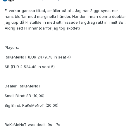
FI verkar ganska tiltad, smäller på allt. Jag har 2 ggr synat ner
hans bluffar med marginella händer. Handen innan denna dubblar
jag upp då FI ställde in med sitt missade färgdrag rakt in i mitt SET.
Aldrig sett FI innan(därför jag tog skottet)
Players:
RaKeMeNoT (EUR 2479,78 in seat 4)
SB (EUR 2 524,48 in seat 5)
Dealer: RaKeMeNoT
Small Blind: SB (10,00)
Big Blind: RaKeMeNoT (20,00)
RaKeMeNoT was dealt: 9s - 7s