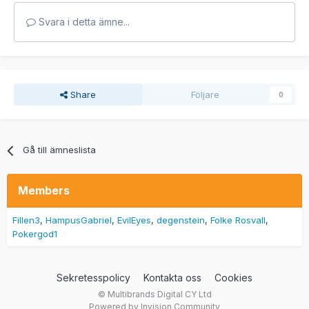
Svara i detta ämne...
Share
Följare
0
Gå till ämneslista
Members
Fillen3
HampusGabriel
EvilEyes
degenstein
Folke Rosvall
Pokergod1
Sekretesspolicy
Kontakta oss
Cookies
© Multibrands Digital CY Ltd
Powered by Invision Community