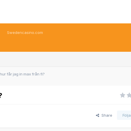
Swedencasino.com
 hur får jag in max från fi?
?
Share
Följ