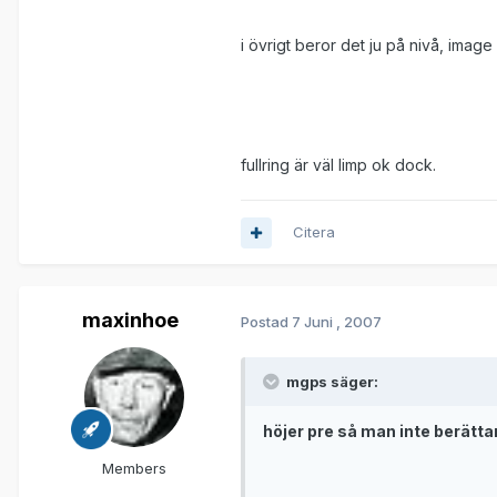
i övrigt beror det ju på nivå, image 
fullring är väl limp ok dock.
Citera
maxinhoe
Postad
7 Juni , 2007
mgps säger:
höjer pre så man inte berätt
Members