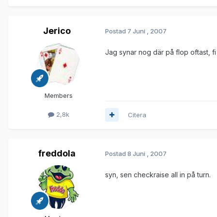
Jerico
Postad
7 Juni , 2007
Jag synar nog där på flop oftast, fi 
Members
2,8k
Citera
freddola
Postad
8 Juni , 2007
syn, sen checkraise all in på turn.