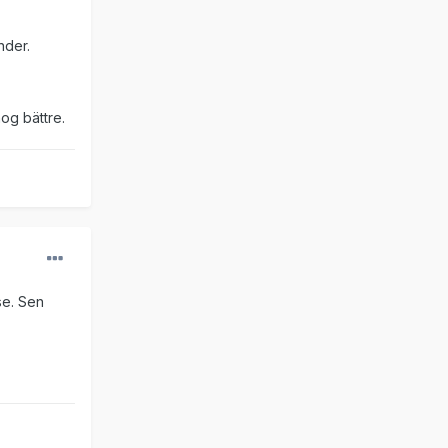
nder.
nog bättre.
ise. Sen