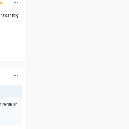
re
eraisar mig
n reraisar