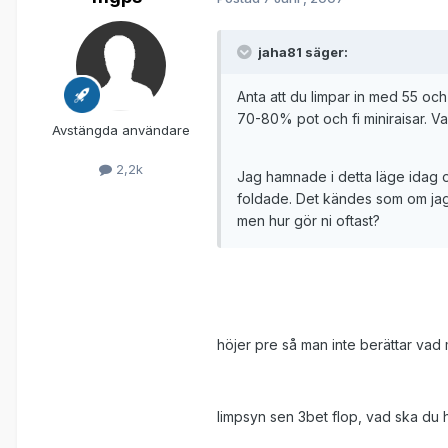
jaha81 säger:
Anta att du limpar in med 55 och
70-80% pot och fi miniraisar. V
Avstängda användare
2,2k
Jag hamnade i detta läge idag och
foldade. Det kändes som om jag s
men hur gör ni oftast?
höjer pre så man inte berättar vad
limpsyn sen 3bet flop, vad ska du ha