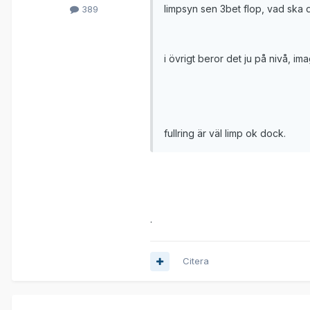
limpsyn sen 3bet flop, vad ska du
389
i övrigt beror det ju på nivå, im
fullring är väl limp ok dock.
.
Citera