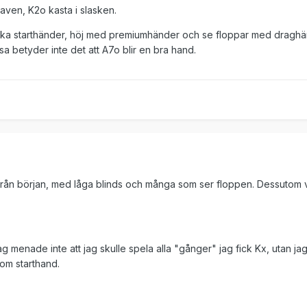
raven, K2o kasta i slasken.
fika starthänder, höj med premiumhänder och se floppar med draghä
sa betyder inte det att A7o blir en bra hand.
från början, med låga blinds och många som ser floppen. Dessutom 
, jag menade inte att jag skulle spela alla "gånger" jag fick Kx, utan 
som starthand.