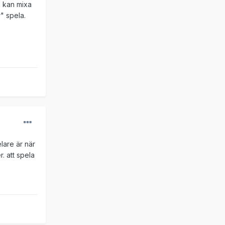
n kan mixa
" spela.
lare är när
. att spela