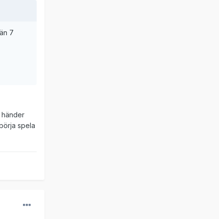
 än 7
d händer
börja spela