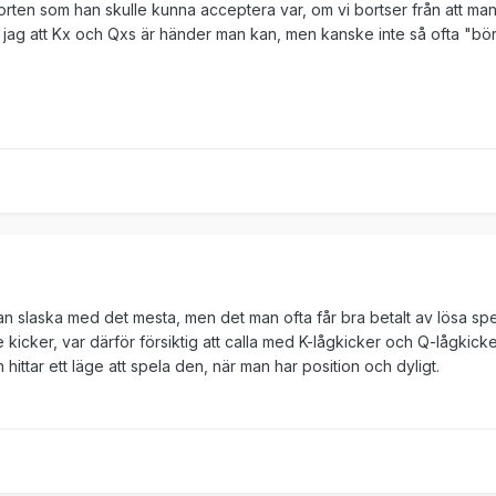
rten som han skulle kunna acceptera var, om vi bortser från att ma
r jag att Kx och Qxs är händer man kan, men kanske inte så ofta "bör
an slaska med det mesta, men det man ofta får bra betalt av lösa spe
kicker, var därför försiktig att calla med K-lågkicker och Q-lågkicker
ttar ett läge att spela den, när man har position och dyligt.