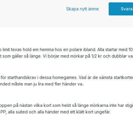
Skapa nytt ämne
Svara
o limit texas hold em hemma hos en polare ibland. Alla startar med 100
 som gäller så länge. Vi börjar med mörkar på 1/2 kr och dubblar va
 för starthandskrav i dessa homegames. Vad är de sämsta startkorte
ded måste man ju lira med fler händer va..
pen på nästan vilka kort som helst så länge mörkarna inte har stigit 
PP, alla suited och alla händer med ett klätt kort ungefär.