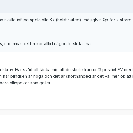
 skulle iaf jag spela alla Kx (helst suited), möjligtvis Qx för x större
, i hemmaspel brukar alltid någon torsk fastna.
ndskrav. Har svårt att tänka mig att du skulle kunna få positivt EV me
n när blindsen är höga och det är shorthanded är det väl mer ok att 
bara allinpoker som gäller.