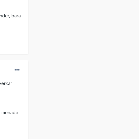
nder, bara
verkar
jag menade