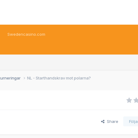
Swedencasino.com
turneringar
NL - Starthandskrav mot polarna?
Share
Följ