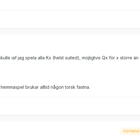
ulle iaf jag spela alla Kx (helst suited), möjligtvis Qx för x större än
 hemmaspel brukar alltid någon torsk fastna.
Författa