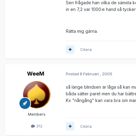
Sen frågade han vilka de sämsta ko
in en 7,2 var 1000:e hand så tycke
Rätta mig gärna.
Citera
WeeM
Postad
8 Februari , 2005
så länge blindsen är låga så kan m
båda sätter paret men du har bättre 
Kx "nångång" kan vara bra om man hi
Members
312
Citera