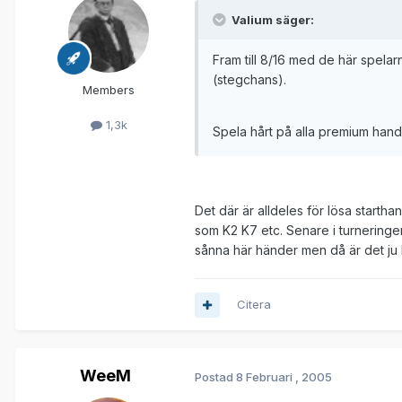
Valium säger:
Fram till 8/16 med de här spelarna
(stegchans).
Members
1,3k
Spela hårt på alla premium hands
Det där är alldeles för lösa startha
som K2 K7 etc. Senare i turneringe
sånna här händer men då är det ju 
Citera
WeeM
Postad
8 Februari , 2005