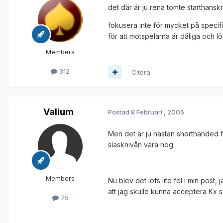
det där är ju rena tomte starthansk
fokusera inte för mycket på speci
för att motspelarna är dåliga och lö
Members
312
Citera
Valium
Postad
8 Februari , 2005
Men det är ju nästan shorthanded 
slasknivån vara hög.
Members
Nu blev det iofs lite fel i min post
att jag skulle kunna acceptera Kx 
75