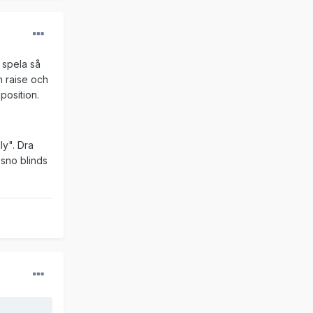
 spela så
n raise och
position.
ly". Dra
sno blinds