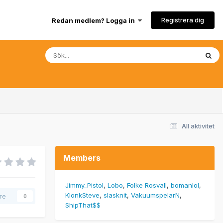
Registrera dig
Redan medlem? Logga in
All aktivitet
Members
Jimmy_Pistol
Lobo
Folke Rosvall
bomanlol
KlonkSteve
slasknit
VakuumspelarN
are
0
ShipThat$$