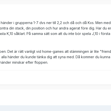
la händer i grupperna 1-7 dvs ner till 2,2 och då och då Kxs. Men med
kontra din stack, din position och hur andra agerat före dig. Har du e
sta K,10 såklart. På samma sätt som att du inte bör spela J,10 i första 
pen. Det är rätt vanligt vid home-games att stämmingen är lite "friend
d alla händer du kunde tänka dig att syna med. Då kommer du kunna 
khänder minskar efter floppen.