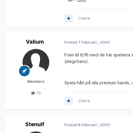
* RP - QoS *
Citera
Valium
Postad
7 Februari , 2005
Fram till 8/16 med de här spelarna sk
(stegchans).
Members
Spela hårt på alla premium hands, i
75
Citera
Stenulf
Postad
8 Februari , 2005