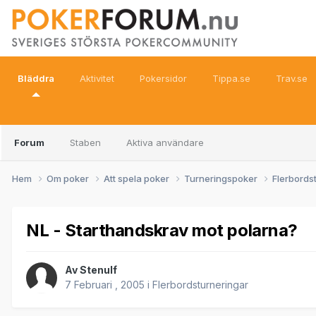
Bläddra
Aktivitet
Pokersidor
Tippa.se
Trav.se
Forum
Staben
Aktiva användare
Hem
Om poker
Att spela poker
Turneringspoker
Flerbords
NL - Starthandskrav mot polarna?
Av
Stenulf
7 Februari , 2005
i
Flerbordsturneringar