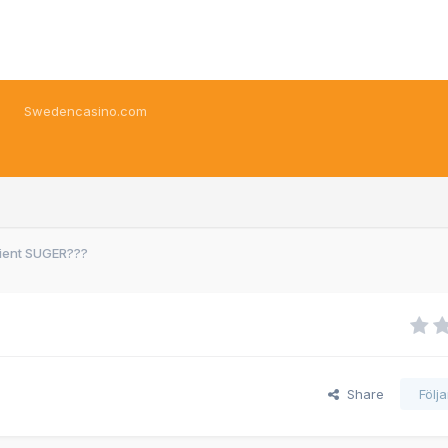
Swedencasino.com
ient SUGER???
Share
Följ