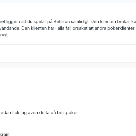
t ligger i att du spelar på Betsson samtidigt. Den klienten brukar k
ändande. Den klienten har i alla fall orsakat att andra pokerklienter
ryst.
,sedan fick jag även detta på bestpoker.
 kräm.