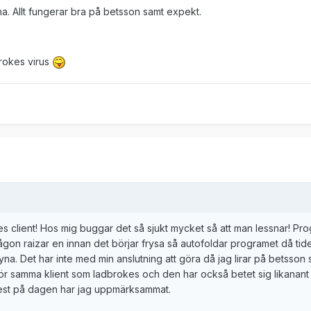
na. Allt fungerar bra på betsson samt expekt.
brokes virus
es client! Hos mig buggar det så sjukt mycket så att man lessnar! Pr
ågon raizar en innan det börjar frysa så autofoldar programet då tid
syna. Det har inte med min anslutning att göra då jag lirar på betsson 
ör samma klient som ladbrokes och den har också betet sig likanant 
est på dagen har jag uppmärksammat.