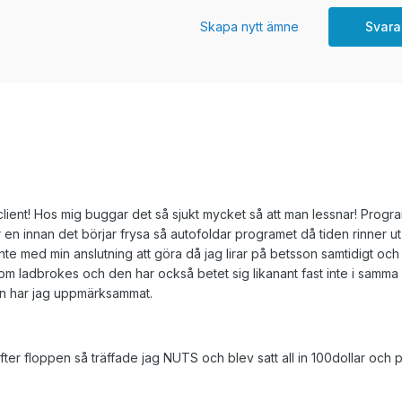
Skapa nytt ämne
Svara
client! Hos mig buggar det så sjukt mycket så att man lessnar! Progra
 en innan det börjar frysa så autofoldar programet då tiden rinner u
 inte med min anslutning att göra då jag lirar på betsson samtidigt och 
om ladbrokes och den har också betet sig likanant fast inte i samma
en har jag uppmärksammat.
 efter floppen så träffade jag NUTS och blev satt all in 100dollar och