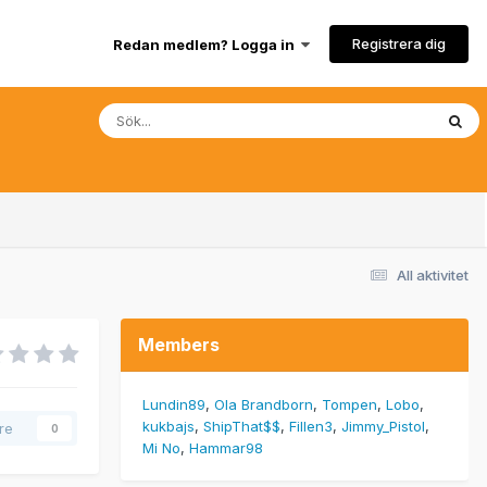
Registrera dig
Redan medlem? Logga in
All aktivitet
Members
Lundin89
Ola Brandborn
Tompen
Lobo
kukbajs
ShipThat$$
Fillen3
Jimmy_Pistol
are
0
Mi No
Hammar98