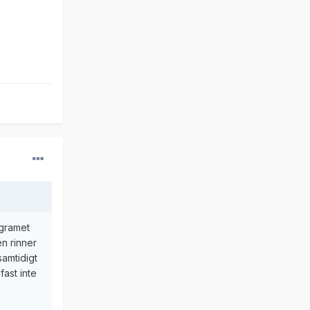
ogramet
en rinner
samtidigt
fast inte