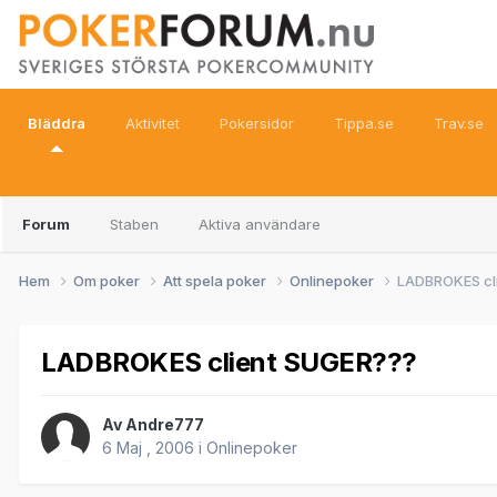
Bläddra
Aktivitet
Pokersidor
Tippa.se
Trav.se
Forum
Staben
Aktiva användare
Hem
Om poker
Att spela poker
Onlinepoker
LADBROKES cl
LADBROKES client SUGER???
Av
Andre777
6 Maj , 2006
i
Onlinepoker