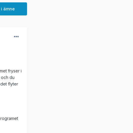
 i ämne
met fryser i
t och du
det flyter
 programet