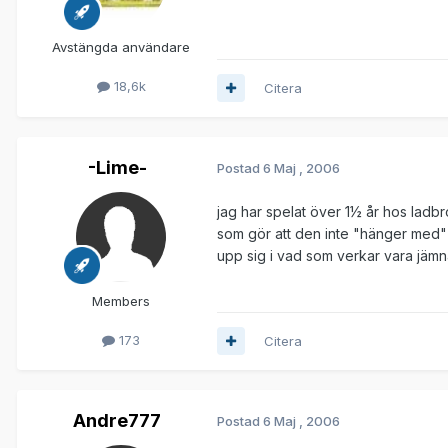
Avstängda användare
18,6k
Citera
-Lime-
Postad
6 Maj , 2006
jag har spelat över 1½ år hos ladbr
som gör att den inte "hänger med" ? l
upp sig i vad som verkar vara jämn
Members
173
Citera
Andre777
Postad
6 Maj , 2006