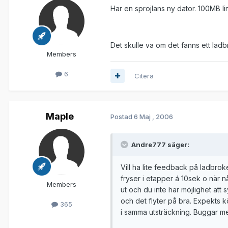
Har en sprojlans ny dator. 100MB li
Det skulle va om det fanns ett lad
Members
6
Citera
Maple
Postad
6 Maj , 2006
Andre777 säger:
Vill ha lite feedback på ladbrok
fryser i etapper á 10sek o när n
Members
ut och du inte har möjlighet att 
och det flyter på bra. Expekts k
365
i samma utsträckning. Buggar m