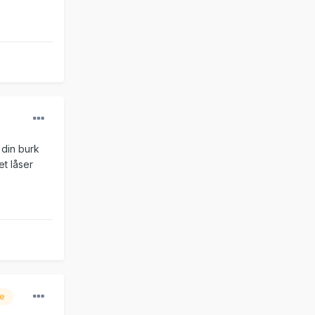
 din burk
et låser
re