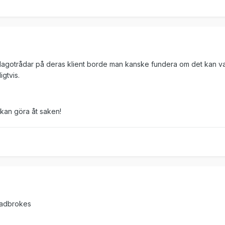
klagotrådar på deras klient borde man kanske fundera om det kan v
gtvis.
kan göra åt saken!
Ladbrokes