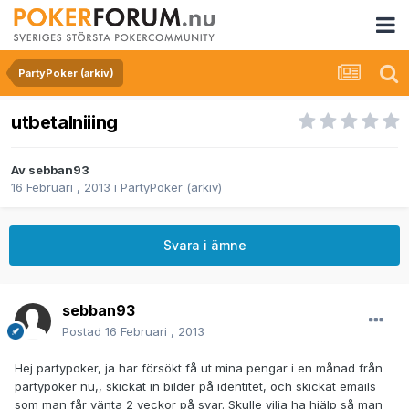
PartyPoker (arkiv)
utbetalniiing
Av
sebban93
16 Februari , 2013
i
PartyPoker (arkiv)
Svara i ämne
sebban93
Postad
16 Februari , 2013
Hej partypoker, ja har försökt få ut mina pengar i en månad från
partypoker nu,, skickat in bilder på identitet, och skickat emails
som man får vänta 2 veckor på svar. Skulle vilja ha hjälp så man