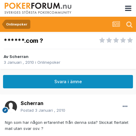
Onlinepoker
******.com ?
Av
Scherran
3 Januari , 2010
i
Onlinepoker
Svara i ämne
Scherran
Postad
3 Januari , 2010
Ngn som har någon erfarenhet från denna sida? Skickat flertalet
mail utan svar osv. ?