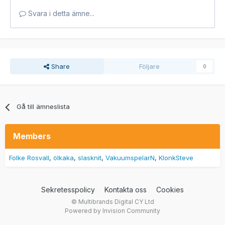
Svara i detta ämne...
Share
Följare
0
Gå till ämneslista
Members
Folke Rosvall
ölkaka
slasknit
VakuumspelarN
KlonkSteve
Sekretesspolicy
Kontakta oss
Cookies
© Multibrands Digital CY Ltd
Powered by Invision Community