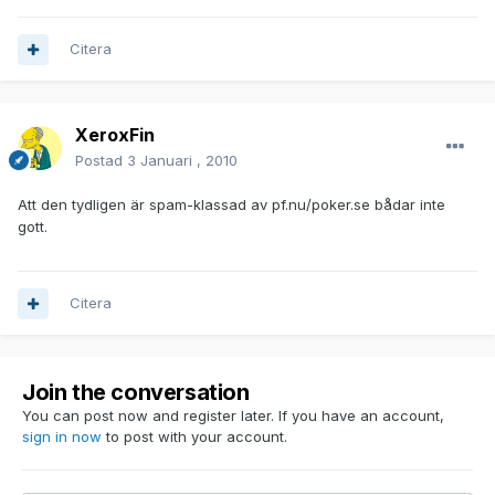
Citera
XeroxFin
Postad
3 Januari , 2010
Att den tydligen är spam-klassad av pf.nu/poker.se bådar inte
gott.
Citera
Join the conversation
You can post now and register later. If you have an account,
sign in now
to post with your account.