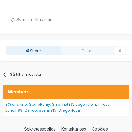
Svara i detta ämne...
Share
Följare
0
Gå till ämneslista
Members
33sunshine
StoffeRemy
ShipThat$$
degenstein
Pness
Lundin89
Denco
szenna15
Dragonloyal
Sekretesspolicy
Kontakta oss
Cookies