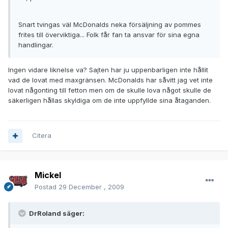
Snart tvingas väl McDonalds neka försäljning av pommes
frites till överviktiga... Folk får fan ta ansvar för sina egna
handlingar.
Ingen vidare liknelse va? Sajten har ju uppenbarligen inte hållit
vad de lovat med maxgränsen. McDonalds har såvitt jag vet inte
lovat någonting till fetton men om de skulle lova något skulle de
säkerligen hållas skyldiga om de inte uppfyllde sina åtaganden.
Citera
Mickel
Postad
29 December , 2009
DrRoland säger: