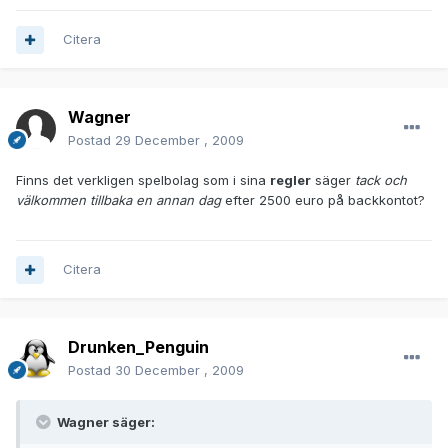
Citera
Wagner
Postad
29 December , 2009
Finns det verkligen spelbolag som i sina
regler
säger
tack och
välkommen tillbaka en annan dag
efter 2500 euro på backkontot?
Citera
Drunken_Penguin
Postad
30 December , 2009
Wagner säger: