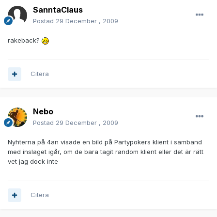
SanntaClaus
Postad
29 December , 2009
rakeback?
Citera
Nebo
Postad
29 December , 2009
Nyhterna på 4an visade en bild på Partypokers klient i samband
med inslaget igår, om de bara tagit random klient eller det är rätt
vet jag dock inte
Citera