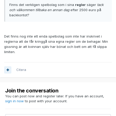
Finns det verkligen spelbolag som i sina
regler
säger
tack
och välkommen tillbaka en annan dag
efter 2500 euro på
backkontot?
Det finns nog inte ett enda spelbolag som inte har inskrivet i
reglerna att de får kringgå sina egna regler om de behagar. Min
gissning är att kvinnan själv har bönat och bett om att få slippa
limiten.
Citera
Join the conversation
You can post now and register later. If you have an account,
sign in now
to post with your account.