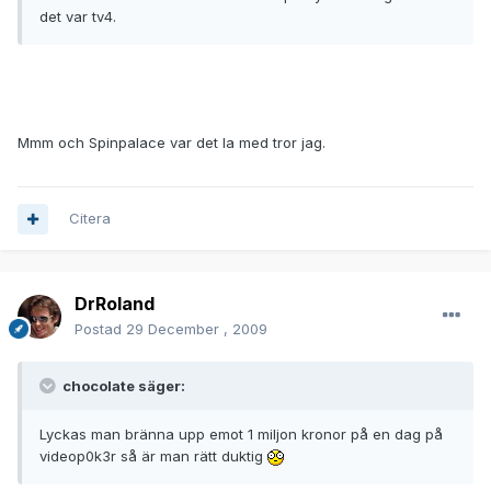
det var tv4.
Mmm och Spinpalace var det la med tror jag.
Citera
DrRoland
Postad
29 December , 2009
chocolate säger:
Lyckas man bränna upp emot 1 miljon kronor på en dag på
videop0k3r så är man rätt duktig