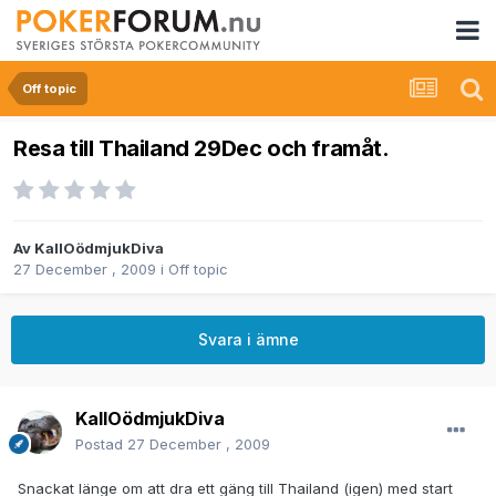
Off topic
Resa till Thailand 29Dec och framåt.
Av
KallOödmjukDiva
27 December , 2009
i
Off topic
Svara i ämne
KallOödmjukDiva
Postad
27 December , 2009
Snackat länge om att dra ett gäng till Thailand (igen) med start