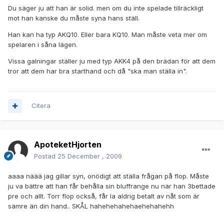
Du säger ju att han är solid. men om du inte spelade tillräckligt
mot han kanske du måste syna hans ställ.
Han kan ha typ AKQ10. Eller bara KQ10. Man måste veta mer om
spelaren i såna lägen.
Vissa galningar ställer ju med typ AKK4 på den brädan för att dem
tror att dem har bra starthand och då "ska man ställa in".
Citera
ApoteketHjorten
Postad
25 December , 2009
aaaa näää jag gillar syn, onödigt att ställa frågan på flop. Måste
ju va bättre att han får behålla sin bluffrange nu när han 3bettade
pre och allt. Torr flop också, får la aldrig betalt av nåt som är
sämre än din hand.. SKÅL hahehehahehaehehahehh