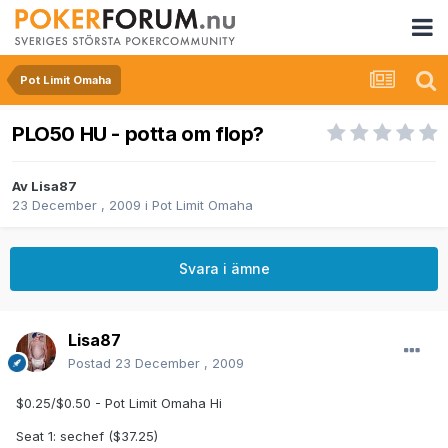
Pot Limit Omaha
PLO50 HU - potta om flop?
Av
Lisa87
23 December , 2009
i
Pot Limit Omaha
Svara i ämne
Lisa87
Postad
23 December , 2009
$0.25/$0.50 - Pot Limit Omaha Hi
Seat 1: sechef ($37.25)