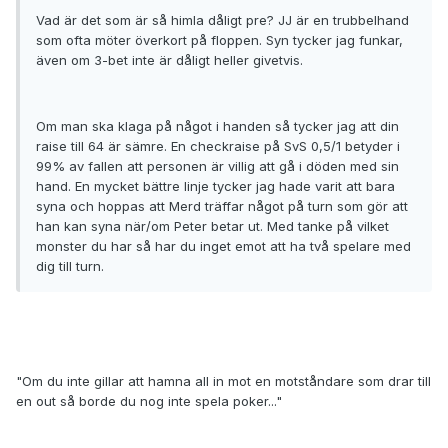
Vad är det som är så himla dåligt pre? JJ är en trubbelhand
som ofta möter överkort på floppen. Syn tycker jag funkar,
även om 3-bet inte är dåligt heller givetvis.
Om man ska klaga på något i handen så tycker jag att din
raise till 64 är sämre. En checkraise på SvS 0,5/1 betyder i
99% av fallen att personen är villig att gå i döden med sin
hand. En mycket bättre linje tycker jag hade varit att bara
syna och hoppas att Merd träffar något på turn som gör att
han kan syna när/om Peter betar ut. Med tanke på vilket
monster du har så har du inget emot att ha två spelare med
dig till turn.
"Om du inte gillar att hamna all in mot en motståndare som drar till
en out så borde du nog inte spela poker..."