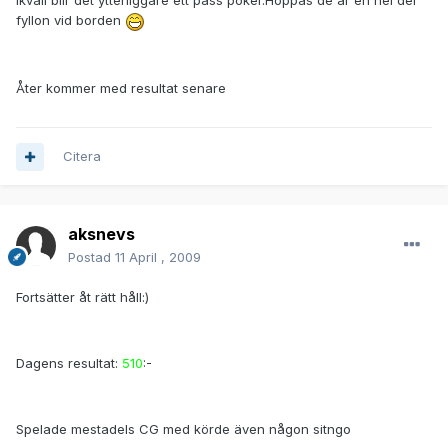
Ikväll blir det ytterliggare ett pass poker.Hoppas de är en hel del
fyllon vid borden
Åter kommer med resultat senare
Citera
aksnevs
Postad
11 April , 2009
Fortsätter åt rätt håll:)
Dagens resultat:
510
:-
Spelade mestadels CG med körde även någon sitngo