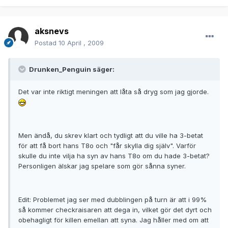
aksnevs
Postad
10 April , 2009
Drunken_Penguin säger:
Det var inte riktigt meningen att låta så dryg som jag gjorde.
Men ändå, du skrev klart och tydligt att du ville ha 3-betat
för att få bort hans T8o och "får skylla dig själv". Varför
skulle du inte vilja ha syn av hans T8o om du hade 3-betat?
Personligen älskar jag spelare som gör sånna syner.
Edit: Problemet jag ser med dubblingen på turn är att i 99%
så kommer checkraisaren att dega in, vilket gör det dyrt och
obehagligt för killen emellan att syna. Jag håller med om att