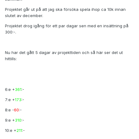
Projektet går ut på att jag ska försöka spela ihop ca 10k innan
slutet av december.
Projektet drog igång för ett par dagar sen med en insättning på
300:-.
Nu har det gått 5 dagar av projekttiden och så här ser det ut
hittills:
6:e +
361
:-
7:e +
173
:-
8:e -
60
:-
9:e +
310
:-
10:e +
211
:-