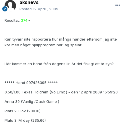
aksnevs
Postad
12 April , 2009
Resultat:
374
:-
Kan tyvärr inte rapportera hur många händer eftersom jag inte
kör med något hjälpprogram när jag spelar!
Här kommer en hand från dagens lir. Är det fiskigt att ta syn?
***** Hand 997426395 *****
0.50/1.00 Texas Hold'em (No Limit ) - den 12 april 2009 15:59:20
Anna 39 (Vanlig /Cash Game )
Plats 2: Elov (200.10)
Plats 3: Mrday (235.66)