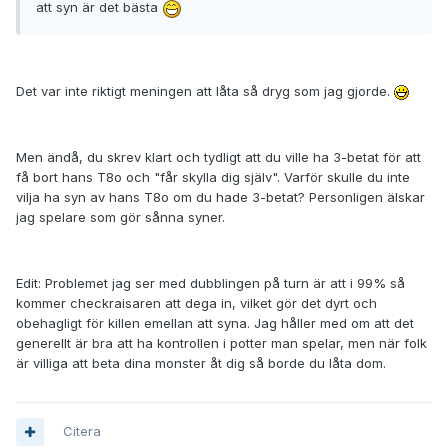
att syn är det bästa
Det var inte riktigt meningen att låta så dryg som jag gjorde.
Men ändå, du skrev klart och tydligt att du ville ha 3-betat för att
få bort hans T8o och "får skylla dig själv". Varför skulle du inte
vilja ha syn av hans T8o om du hade 3-betat? Personligen älskar
jag spelare som gör sånna syner.
Edit: Problemet jag ser med dubblingen på turn är att i 99% så
kommer checkraisaren att dega in, vilket gör det dyrt och
obehagligt för killen emellan att syna. Jag håller med om att det
generellt är bra att ha kontrollen i potter man spelar, men när folk
är villiga att beta dina monster åt dig så borde du låta dom.
Citera