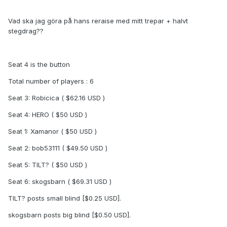
Vad ska jag göra på hans reraise med mitt trepar + halvt
stegdrag??
Seat 4 is the button
Total number of players : 6
Seat 3: Robicica ( $62.16 USD )
Seat 4: HERO ( $50 USD )
Seat 1: Xamanor ( $50 USD )
Seat 2: bob53111 ( $49.50 USD )
Seat 5: TILT? ( $50 USD )
Seat 6: skogsbarn ( $69.31 USD )
TILT? posts small blind [$0.25 USD].
skogsbarn posts big blind [$0.50 USD].