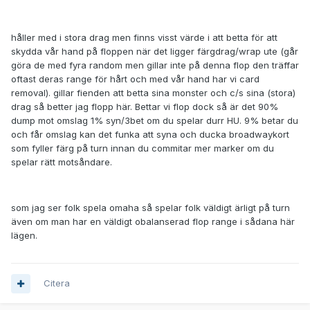
håller med i stora drag men finns visst värde i att betta för att
skydda vår hand på floppen när det ligger färgdrag/wrap ute (går
göra de med fyra random men gillar inte på denna flop den träffar
oftast deras range för hårt och med vår hand har vi card
removal). gillar fienden att betta sina monster och c/s sina (stora)
drag så better jag flopp här. Bettar vi flop dock så är det 90%
dump mot omslag 1% syn/3bet om du spelar durr HU. 9% betar du
och får omslag kan det funka att syna och ducka broadwaykort
som fyller färg på turn innan du commitar mer marker om du
spelar rätt motsåndare.
som jag ser folk spela omaha så spelar folk väldigt ärligt på turn
även om man har en väldigt obalanserad flop range i sådana här
lägen.
Citera