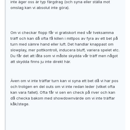
inte äger oss är typ färgdrag (och syna eller ställa mot
omslag kan vi absolut inte göra).
Om vi checkar flopp får vi gratiskort med vår tveksamma
träff och kan då ofta få killen i mittpos av fyra av ett bet på
turn med sämre hand eller luft. Det handlar knappast om
slowplay, mer pottkontroll, inducera bluff, variera spelet etc.
Du får det att låta som vi måste skydda vår träff men något
att skydda finns ju inte direkt här.
Även om vi inte träffar turn kan vi syna ett bet då vi har pos
och troligen en del outs om vi inte redan leder (vilket ofta
kan vara fallet). Ofta får vi sen en check på river och kan
då checka bakom med showdownvärde om vi inte träffar
kåk/stege.