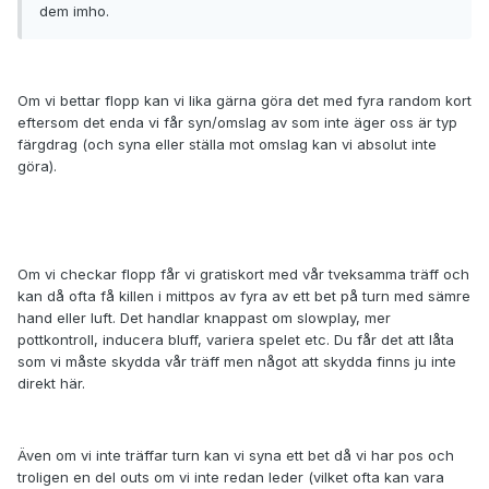
dem imho.
Om vi bettar flopp kan vi lika gärna göra det med fyra random kort
eftersom det enda vi får syn/omslag av som inte äger oss är typ
färgdrag (och syna eller ställa mot omslag kan vi absolut inte
göra).
Om vi checkar flopp får vi gratiskort med vår tveksamma träff och
kan då ofta få killen i mittpos av fyra av ett bet på turn med sämre
hand eller luft. Det handlar knappast om slowplay, mer
pottkontroll, inducera bluff, variera spelet etc. Du får det att låta
som vi måste skydda vår träff men något att skydda finns ju inte
direkt här.
Även om vi inte träffar turn kan vi syna ett bet då vi har pos och
troligen en del outs om vi inte redan leder (vilket ofta kan vara