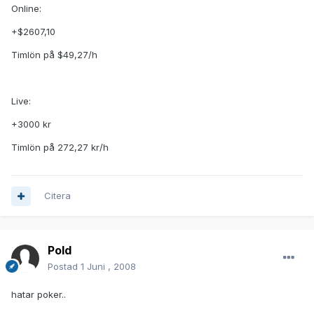
Online:
+$2607,10
Timlön på $49,27/h
Live:
+3000 kr
Timlön på 272,27 kr/h
Citera
Pold
Postad
1 Juni , 2008
hatar poker..