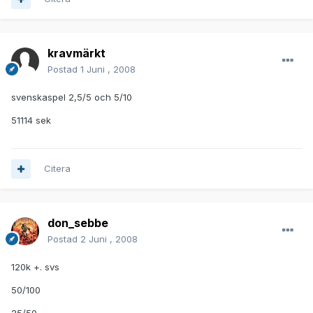
kravmärkt
Postad
1 Juni , 2008
svenskaspel 2,5/5 och 5/10
51114 sek
Citera
don_sebbe
Postad
2 Juni , 2008
120k +. svs
50/100