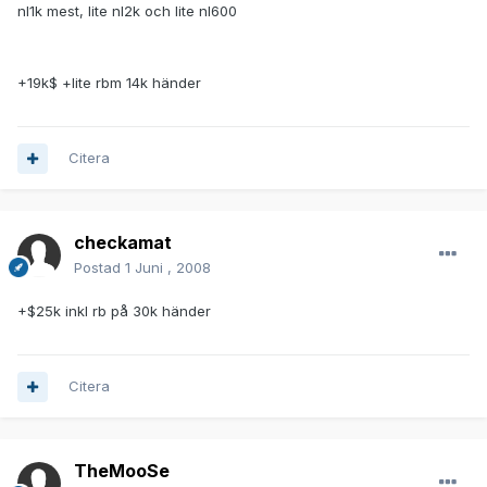
nl1k mest, lite nl2k och lite nl600
+19k$ +lite rbm 14k händer
Citera
checkamat
Postad
1 Juni , 2008
+$25k inkl rb på 30k händer
Citera
TheMooSe