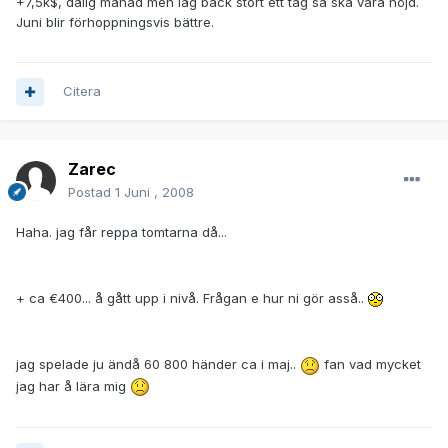
+7,5k$, dålig månad men låg back stort ett tag så ska vara nöjd.
Juni blir förhoppningsvis bättre.
Citera
Zarec
Postad
1 Juni , 2008
Haha. jag får reppa tomtarna då...
+ ca €400... å gått upp i nivå. Frågan e hur ni gör asså..
jag spelade ju ändå 60 800 händer ca i maj..
fan vad mycket
jag har å lära mig