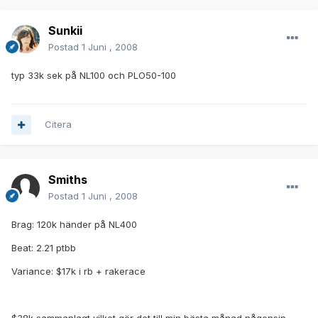
Sunkii
Postad
1 Juni , 2008
typ 33k sek på NL100 och PLO50-100
Citera
Smiths
Postad
1 Juni , 2008
Brag: 120k händer på NL400
Beat: 2.21 ptbb
Variance: $17k i rb + rakerace