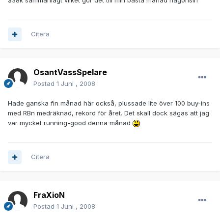
$38k sammanlagt vilket gör det till min bästa månad någonsin
Citera
OsantVassSpelare
Postad
1 Juni , 2008
Hade ganska fin månad här också, plussade lite över 100 buy-ins
med RBn medräknad, rekord för året. Det skall dock sägas att jag
var mycket running-good denna månad
Citera
FraXioN
Postad
1 Juni , 2008