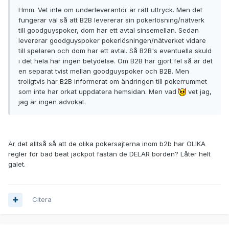
Hmm. Vet inte om underleverantör är rätt uttryck. Men det
fungerar väl så att B2B levererar sin pokerlösning/nätverk
till goodguyspoker, dom har ett avtal sinsemellan. Sedan
levererar goodguyspoker pokerlösningen/nätverket vidare
till spelaren och dom har ett avtal. Så B2B's eventuella skuld
i det hela har ingen betydelse. Om B2B har gjort fel så är det
en separat tvist mellan goodguyspoker och B2B. Men
troligtvis har B2B informerat om ändringen till pokerrummet
som inte har orkat uppdatera hemsidan. Men vad
vet jag,
jag är ingen advokat.
Är det alltså så att de olika pokersajterna inom b2b har OLIKA
regler för bad beat jackpot fastän de DELAR borden? Låter helt
galet.
Citera