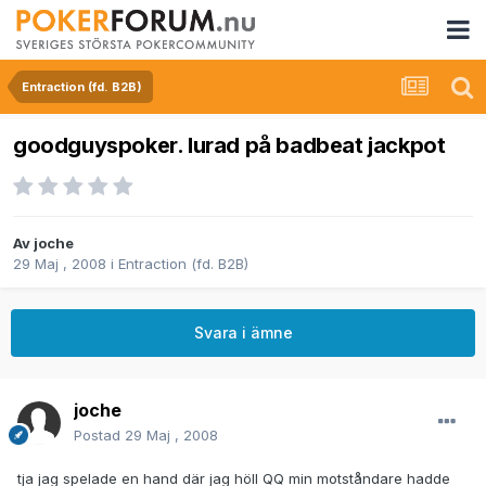
Entraction (fd. B2B)
goodguyspoker. lurad på badbeat jackpot
Av
joche
29 Maj , 2008
i
Entraction (fd. B2B)
Svara i ämne
joche
Postad
29 Maj , 2008
tja jag spelade en hand där jag höll QQ min motståndare hadde