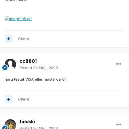
Citera
cc8801
Postad
28 Maj , 2008
haru testat VISA eller mastercard?
Citera
fiddski
Postad
28 Maj , 2008