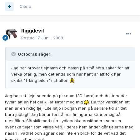
Citera
Riggdevil
Postad
17 Juni , 2008
Octocrab säger:
Jag har provat tjejnamn och namn på små söta saker för att
verka ofarlig, men det enda som har hänt är att folk har
skrikit "f-king bitch" i chatten
Jag har ett tjejutseende på pkr.com (3D-bord) och det innebär
tyvärr att en hel del killar flirtar med mig
. De tror verkligen att
man är en riktig tjej. Lite latjo i början men på senare tid är det
bara jobbigt. Jag börjar förstå hur finingarna känner sig på
uteställen. Särskilt med alla sydländska ausländers som ser
svenska tjejer som villiga våp. I deras hemländer går tjejerna med
näsan i vädret och ägnar dem inte en blick för de vet vad det
innebär att göra det.