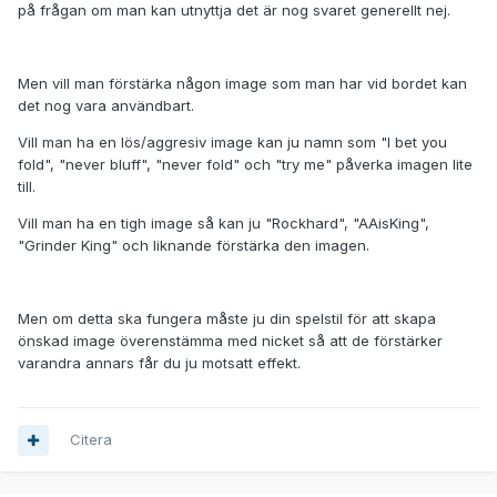
på frågan om man kan utnyttja det är nog svaret generellt nej.
Men vill man förstärka någon image som man har vid bordet kan
det nog vara användbart.
Vill man ha en lös/aggresiv image kan ju namn som "I bet you
fold", "never bluff", "never fold" och "try me" påverka imagen lite
till.
Vill man ha en tigh image så kan ju "Rockhard", "AAisKing",
"Grinder King" och liknande förstärka den imagen.
Men om detta ska fungera måste ju din spelstil för att skapa
önskad image överenstämma med nicket så att de förstärker
varandra annars får du ju motsatt effekt.
Citera