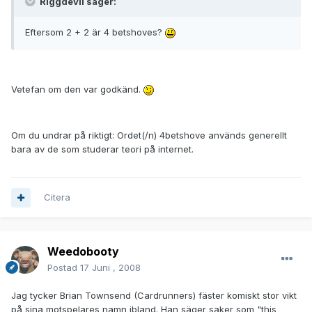
Riggdevil säger:
Eftersom 2 + 2 är 4 betshoves?
Vetefan om den var godkänd.
Om du undrar på riktigt: Ordet(/n) 4betshove används generellt
bara av de som studerar teori på internet.
Citera
Weedobooty
Postad
17 Juni , 2008
Jag tycker Brian Townsend (Cardrunners) fäster komiskt stor vikt
på sina motspelares namn ibland. Han säger saker som "this