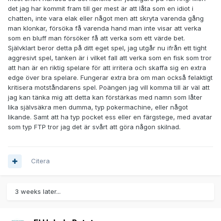
det jag har kommit fram till ger mest är att låta som en idiot i
chatten, inte vara elak eller något men att skryta varenda gång
man klonkar, försöka få varenda hand man inte visar att verka
som en bluff man försöker få att verka som ett värde bet.
Självklart beror detta på ditt eget spel, jag utgår nu ifrån ett tight
aggresivt spel, tanken är i vilket fall att verka som en fisk som tror
att han är en riktig spelare för att irritera och skaffa sig en extra
edge över bra spelare. Fungerar extra bra om man också felaktigt
kritisera motståndarens spel. Poängen jag vill komma till är väl att
jag kan tänka mig att detta kan förstärkas med namn som låter
lika självsäkra men dumma, typ pokermachine, eller något
likande. Samt att ha typ pocket ess eller en färgstege, med avatar
som typ FTP tror jag det är svårt att göra någon skilnad.
Citera
3 weeks later...