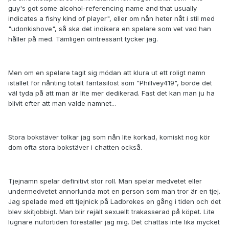
guy's got some alcohol-referencing name and that usually
indicates a fishy kind of player", eller om nån heter nåt i stil med
"udonkishove", så ska det indikera en spelare som vet vad han
håller på med. Tämligen ointressant tycker jag.
Men om en spelare tagit sig mödan att klura ut ett roligt namn
istället för nånting totalt fantasilöst som "PhilIvey419", borde det
väl tyda på att man är lite mer dedikerad. Fast det kan man ju ha
blivit efter att man valde namnet...
Stora bokstäver tolkar jag som nån lite korkad, komiskt nog kör
dom ofta stora bokstäver i chatten också.
Tjejnamn spelar definitivt stor roll. Man spelar medvetet eller
undermedvetet annorlunda mot en person som man tror är en tjej.
Jag spelade med ett tjejnick på Ladbrokes en gång i tiden och det
blev skitjobbigt. Man blir rejält sexuellt trakasserad på köpet. Lite
lugnare nuförtiden föreställer jag mig. Det chattas inte lika mycket