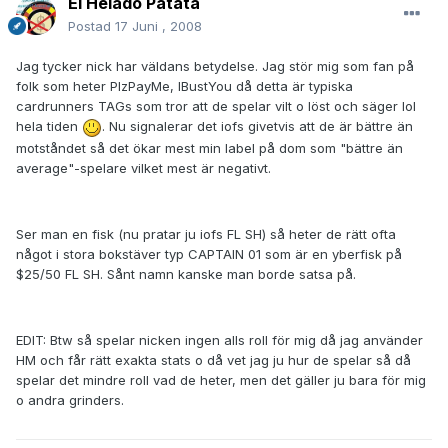
El Helado Patata
Postad
17 Juni , 2008
Jag tycker nick har väldans betydelse. Jag stör mig som fan på
folk som heter PlzPayMe, IBustYou då detta är typiska
cardrunners TAGs som tror att de spelar vilt o löst och säger lol
hela tiden
. Nu signalerar det iofs givetvis att de är bättre än
motståndet så det ökar mest min label på dom som "bättre än
average"-spelare vilket mest är negativt.
Ser man en fisk (nu pratar ju iofs FL SH) så heter de rätt ofta
något i stora bokstäver typ CAPTAIN 01 som är en yberfisk på
$25/50 FL SH. Sånt namn kanske man borde satsa på.
EDIT: Btw så spelar nicken ingen alls roll för mig då jag använder
HM och får rätt exakta stats o då vet jag ju hur de spelar så då
spelar det mindre roll vad de heter, men det gäller ju bara för mig
o andra grinders.