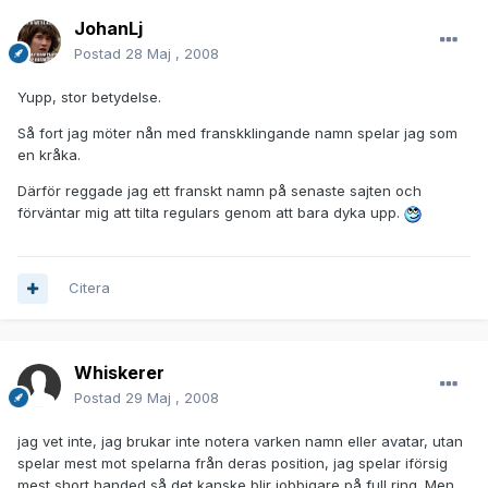
JohanLj
Postad
28 Maj , 2008
Yupp, stor betydelse.
Så fort jag möter nån med franskklingande namn spelar jag som
en kråka.
Därför reggade jag ett franskt namn på senaste sajten och
förväntar mig att tilta regulars genom att bara dyka upp.
Citera
Whiskerer
Postad
29 Maj , 2008
jag vet inte, jag brukar inte notera varken namn eller avatar, utan
spelar mest mot spelarna från deras position, jag spelar iförsig
mest short handed så det kanske blir jobbigare på full ring. Men