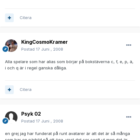
Citera
KingCosmoKramer
Postad
17 Juni , 2008
Alla spelare som har alias som börjar på bokstäverna c, f, e, p, ä,
i och q är i regel ganska dåliga.
Citera
Psyk 02
Postad
17 Juni , 2008
en grej jag har funderat på runt avatarer är att det är så många
som har en närbild på ett öga. visst det ser coolt ut men det är