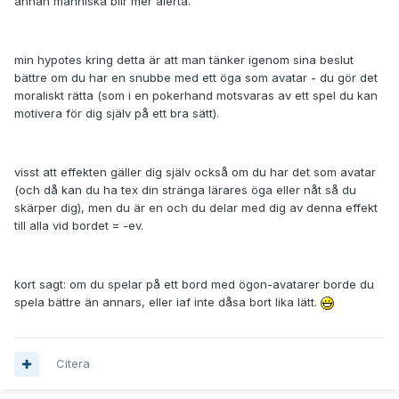
annan människa blir mer alerta.
min hypotes kring detta är att man tänker igenom sina beslut
bättre om du har en snubbe med ett öga som avatar - du gör det
moraliskt rätta (som i en pokerhand motsvaras av ett spel du kan
motivera för dig själv på ett bra sätt).
visst att effekten gäller dig själv också om du har det som avatar
(och då kan du ha tex din stränga lärares öga eller nåt så du
skärper dig), men du är en och du delar med dig av denna effekt
till alla vid bordet = -ev.
kort sagt: om du spelar på ett bord med ögon-avatarer borde du
spela bättre än annars, eller iaf inte dåsa bort lika lätt.
Citera