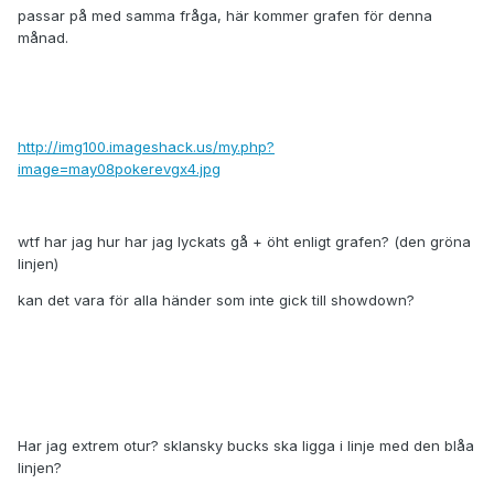
passar på med samma fråga, här kommer grafen för denna
månad.
http://img100.imageshack.us/my.php?
image=may08pokerevgx4.jpg
wtf har jag hur har jag lyckats gå + öht enligt grafen? (den gröna
linjen)
kan det vara för alla händer som inte gick till showdown?
Har jag extrem otur? sklansky bucks ska ligga i linje med den blåa
linjen?