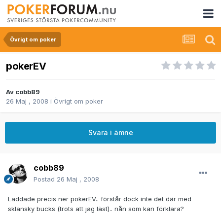
Övrigt om poker
pokerEV
Av
cobb89
26 Maj , 2008
i
Övrigt om poker
Svara i ämne
cobb89
Postad
26 Maj , 2008
Laddade precis ner pokerEV.. förstår dock inte det där med
sklansky bucks (trots att jag läst).. nån som kan förklara?