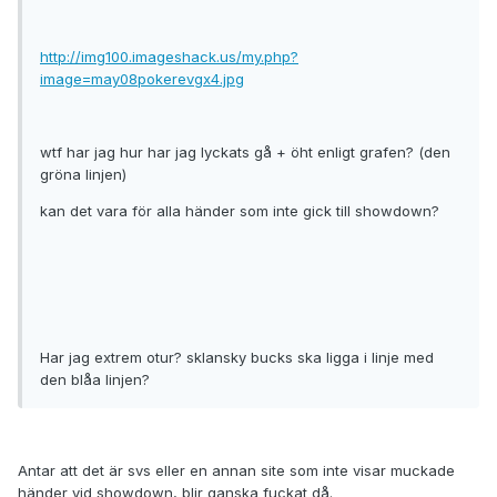
http://img100.imageshack.us/my.php?
image=may08pokerevgx4.jpg
wtf har jag hur har jag lyckats gå + öht enligt grafen? (den
gröna linjen)
kan det vara för alla händer som inte gick till showdown?
Har jag extrem otur? sklansky bucks ska ligga i linje med
den blåa linjen?
Antar att det är svs eller en annan site som inte visar muckade
händer vid showdown, blir ganska fuckat då.