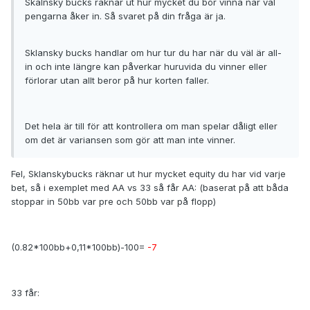
Skalnsky bucks räknar ut hur mycket du bör vinna när väl
pengarna åker in. Så svaret på din fråga är ja.
Sklansky bucks handlar om hur tur du har när du väl är all-
in och inte längre kan påverkar huruvida du vinner eller
förlorar utan allt beror på hur korten faller.
Det hela är till för att kontrollera om man spelar dåligt eller
om det är variansen som gör att man inte vinner.
Fel, Sklanskybucks räknar ut hur mycket equity du har vid varje
bet, så i exemplet med AA vs 33 så får AA: (baserat på att båda
stoppar in 50bb var pre och 50bb var på flopp)
(0.82*100bb+0,11*100bb)-100=
-7
33 får: