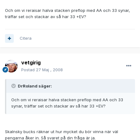
Och om vi reraisar halva stacken preflop med AA och 33 synar,
träffar set och stackar av så har 33 +EV?
Citera
vetgirig
Postad
27 Maj , 2008
DrRoland säger:
Och om vi reraisar halva stacken preflop med AA och 33
synar, träffar set och stackar av så har 33 +EV?
Skalnsky bucks räknar ut hur mycket du bör vinna när väl
pengarna åker in. Så svaret på din fråga är ja.