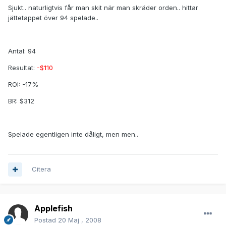
Sjukt.. naturligtvis får man skit när man skräder orden.. hittar
jättetappet över 94 spelade..
Antal: 94
Resultat:
-$110
ROI: -17%
BR: $312
Spelade egentligen inte dåligt, men men..
Citera
Applefish
Postad
20 Maj , 2008