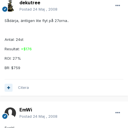
dekutree
Postad
24 Maj , 2008
Sådärja, äntligen lite flyt på 27orna..
Antal: 24st
Resultat:
+$176
ROI: 27%
BR: $759
Citera
EmWi
Postad
24 Maj , 2008
Suck!