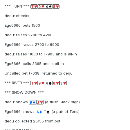
*** TURN ***
dequ: checks
Ego6666: bets 1500
dequ: raises 2700 to 4200
Ego6666: raises 2700 to 6900
dequ: raises 11003 to 17903 and is all-in
Ego6666: calls 3365 and is all-in
Uncalled bet (7638) returned to dequ
*** RIVER ***
*** SHOW DOWN ***
dequ: shows
(a flush, Jack high)
Ego6666: shows
(a pair of Tens)
dequ collected 26155 from pot