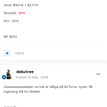
Antal: $16*19 + $27*10
Resultat:
-$119
ROI: -20%
BR: $502
Citera
dekutree
Postad
22 Maj , 2008
Saaaaaaaaaaaatan va folk är dåliga på $27orna.. tyvärr får
ingenting stå för tillfället..