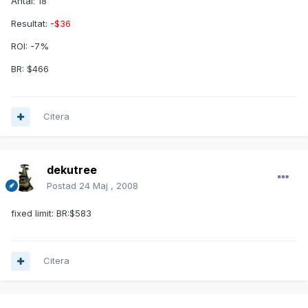
Antal: 18
Resultat:
-$36
ROI: -7%
BR: $466
Citera
dekutree
Postad
24 Maj , 2008
fixed limit: BR:$583
Citera