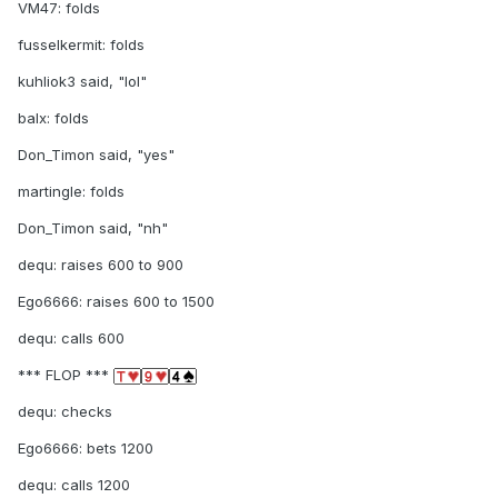
VM47: folds
fusselkermit: folds
kuhliok3 said, "lol"
balx: folds
Don_Timon said, "yes"
martingle: folds
Don_Timon said, "nh"
dequ: raises 600 to 900
Ego6666: raises 600 to 1500
dequ: calls 600
*** FLOP ***
dequ: checks
Ego6666: bets 1200
dequ: calls 1200