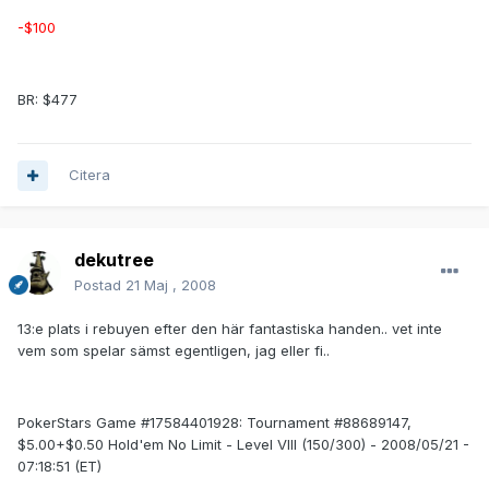
-$100
BR: $477
Citera
dekutree
Postad
21 Maj , 2008
13:e plats i rebuyen efter den här fantastiska handen.. vet inte
vem som spelar sämst egentligen, jag eller fi..
PokerStars Game #17584401928: Tournament #88689147,
$5.00+$0.50 Hold'em No Limit - Level VIII (150/300) - 2008/05/21 -
07:18:51 (ET)