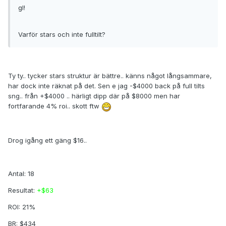
gl!
Varför stars och inte fulltilt?
Ty ty.. tycker stars struktur är bättre.. känns något långsammare,
har dock inte räknat på det. Sen e jag -$4000 back på full tilts
sng.. från +$4000 .. härligt dipp där på $8000 men har
fortfarande 4% roi.. skott ftw
Drog igång ett gäng $16..
Antal: 18
Resultat:
+$63
ROI: 21%
BR: $434