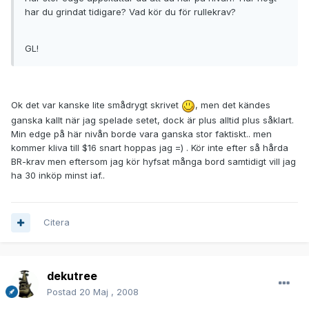
har du grindat tidigare? Vad kör du för rullekrav?
GL!
Ok det var kanske lite smådrygt skrivet
, men det kändes
ganska kallt när jag spelade setet, dock är plus alltid plus såklart.
Min edge på här nivån borde vara ganska stor faktiskt.. men
kommer kliva till $16 snart hoppas jag =) . Kör inte efter så hårda
BR-krav men eftersom jag kör hyfsat många bord samtidigt vill jag
ha 30 inköp minst iaf..
Citera
dekutree
Postad
20 Maj , 2008