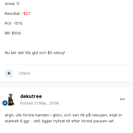
Antal: 11
Resultat:
-$27
ROI: -15%
BR: $550
Nu blir det 10k gtd och $5 rebuy!
Citera
dekutree
Postad
21 Maj , 2008
argh, ute första handen i gtd:n, och sen tilt på rebuyen, köpt in
dubbelt 8 ggr .. wtf, ligger hyfsat till efter första pausen iaf..