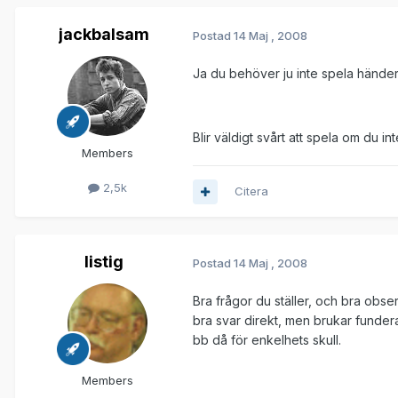
jackbalsam
Postad
14 Maj , 2008
Ja du behöver ju inte spela händer
Blir väldigt svårt att spela om du i
Members
2,5k
Citera
listig
Postad
14 Maj , 2008
Bra frågor du ställer, och bra obse
bra svar direkt, men brukar funde
bb då för enkelhets skull.
Members