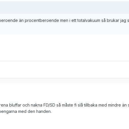
rberoende än procentberoende men i ett totalvakuum så brukar jag 
ena bluffar och nakna FD/SD så måste fi slå tillbaka med mindre än 
å in pengarna med den handen.