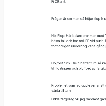
Fi CBar 5.
Frågan är om man då höjer flop lr s
Höj Flop: Här balanserar man med T
bästa fall och har noll FE vid push. 
förmodligen underdog varje gång 
Höj/bet turn: Om fi bettar turn så 
till floatingen och bluffbet av färgko
Problemet som jag upplever är att sä
vänta till turn.
Enkla färgdrag vill jag däremot gär