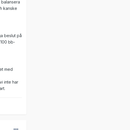
a balansera
ch kanske
iga beslut på
 100 bb-
det med
i inte har
rt.