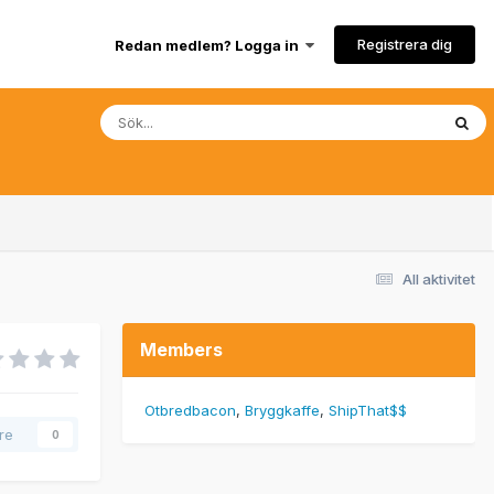
Registrera dig
Redan medlem? Logga in
All aktivitet
Members
Otbredbacon
Bryggkaffe
ShipThat$$
are
0