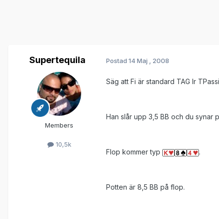
Supertequila
Postad
14 Maj , 2008
Säg att Fi är standard TAG lr TPass
Han slår upp 3,5 BB och du syna
Members
10,5k
Flop kommer typ
.
Potten är 8,5 BB på flop.