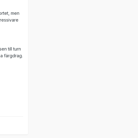
kortet, men
gressivare
n till turn
a färgdrag.