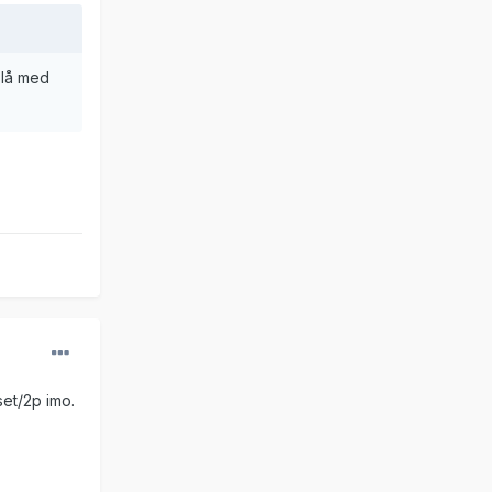
slå med
set/2p imo.