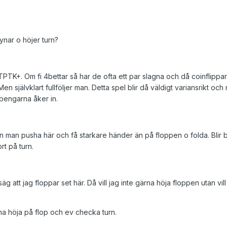
ynar o höjer turn?
PTK+. Om fi 4bettar så har de ofta ett par slagna och då coinflippar
Men självklart fullföljer man. Detta spel blir då väldigt variansrikt och
pengarna åker in.
kan man pusha här och få starkare händer än på floppen o folda. Blir 
rt på turn.
g att jag floppar set här. Då vill jag inte gärna höja floppen utan vill
na höja på flop och ev checka turn.