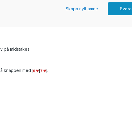
Skapa nytt ämne
Svara
iv på midstakes.
r på knappen med
.