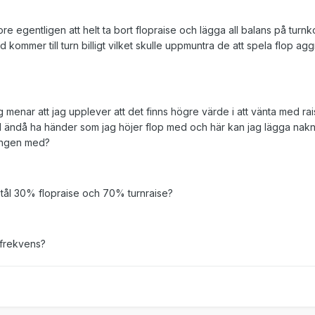
vore egentligen att helt ta bort flopraise och lägga all balans på turn
lltid kommer till turn billigt vilket skulle uppmuntra de att spela flop ag
g menar att jag upplever att det finns högre värde i att vänta med raise
l ändå ha händer som jag höjer flop med och här kan jag lägga nakn
ningen med?
 stål 30% flopraise och 70% turnraise?
frekvens?