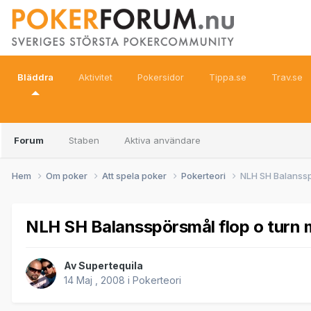
Bläddra
Aktivitet
Pokersidor
Tippa.se
Trav.se
Forum
Staben
Aktiva användare
Hem
Om poker
Att spela poker
Pokerteori
NLH SH Balanssp
NLH SH Balansspörsmål flop o turn 
Av
Supertequila
14 Maj , 2008
i
Pokerteori