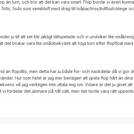
op än turn, och tror att det kan vara smart. Flop borde vi även kunn
 7s6s, 5s4s som semibluff med drag till tvåpar/triss/bdflush/stege o
 leder ju till att set blir jäkligt lättspelade och vi undviker lite småkniv
t det brukar vara lite småobekvämt att höja turn efter flopfloat med
and än flopdito, men detta har ju både för- och nackdelar då vi gör 
händer. Hur som helst är jag mer benägen att spela flop hårt än dina
ens vill jag verkligen inte uttala mig om. Vidare är det ju givet att v
vi fördelar det jämnare på nåt sätt, men det torde vara rätt uppenba