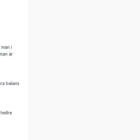
 man i
 man är
bra balans
 hellre