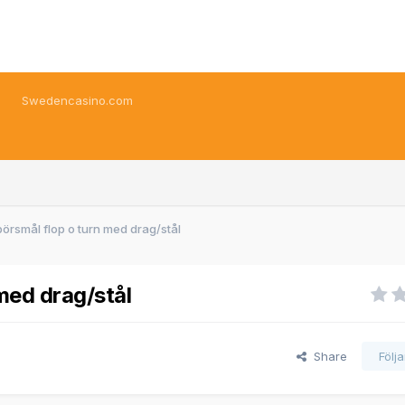
Swedencasino.com
örsmål flop o turn med drag/stål
med drag/stål
Share
Följ