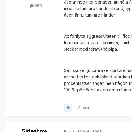
Jag är nog mer benägen att höja fl
253
med lite tunnare händer ibland, typ
även ännu tunnare händer.
Att förflytta aggressiviteten till flop
turn när scarecards kommer, samt at
stackar med fdraw+hålpipa.
Sen skriker ju turnraise starkare h
ibland färdiga och ibland ofärdiga 
procentsatser anger, men någon frekv
100 % på någon av gatorna utan att 
Citera
Sideshow
Postad
14 Maj , 2008