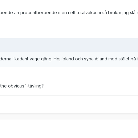
roende än procentberoende men i ett totalvakuum så brukar jag slå
derna likadant varje gång. Höj ibland och syna ibland med stålet på 
 the obvious"-tävling?