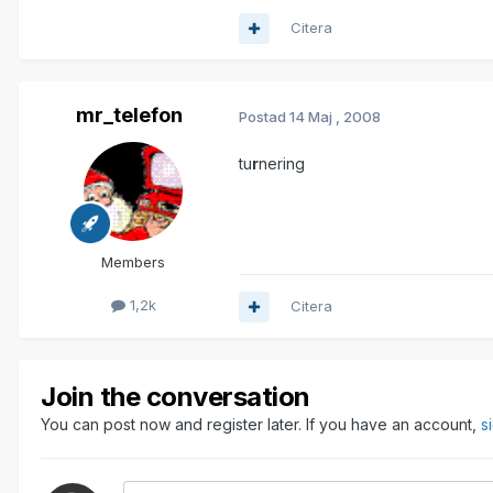
Citera
mr_telefon
Postad
14 Maj , 2008
tu
r
nering
Members
1,2k
Citera
Join the conversation
You can post now and register later. If you have an account,
s