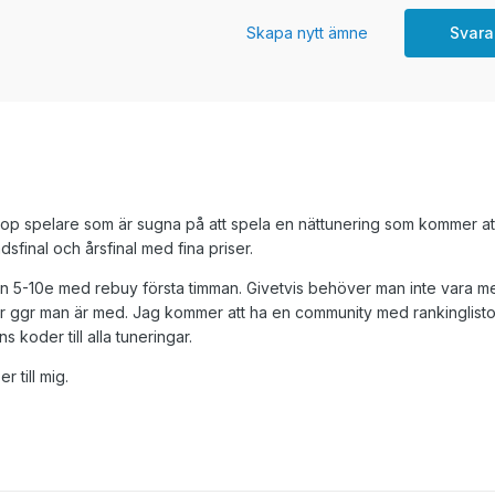
Skapa nytt ämne
Svara
ihop spelare som är sugna på att spela en nättunering som kommer at
final och årsfinal med fina priser.
n 5-10e med rebuy första timman. Givetvis behöver man inte vara m
 ggr man är med. Jag kommer att ha en community med rankinglistor 
 koder till alla tuneringar.
r till mig.