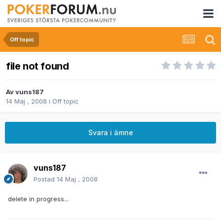
Off topic
file not found
Av
vuns187
14 Maj , 2008
i
Off topic
Svara i ämne
vuns187
Postad
14 Maj , 2008
delete in progress...